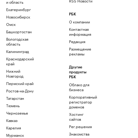
RSS Новости
и область
Екатеринбург
РБК
Новосибирск
О компании
Омск
Контактная
Башкортостан
информация
Вологодская
Редакция
область
Размещение
Калининград
рекламы
Краснодарский
край
Другие
Нижний
продукты
Новгород
РБК
Пермский край
Облако для
бизнеса
Ростов-на-Дону
Корпоративный
Татарстан
регистратор
Тюмень
доменов
Черноземье
Хостинг
сайтов
Кавказ
Рег.решения
Карелия
Знакомства
Мурманск