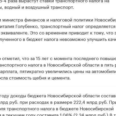
,5-4 раза вырастут ставки транспортного налога на
ы, водный и воздушный транспорт.
м министра финансов и налоговой политики Новосиб
италия Голубенко, транспортный налог определяется
эквиваленте. Это со временем приводит к тому, что з
лученного в бюджет налога невозможно улучшить кач
 отметил, что за 15 лет с момента последнего повыш
анспортного налога в Новосибирской области в пять 
арплата, пятикратно увеличились цены на автомобили
сла стоимость щебня и цемента.
 году доходы бюджета Новосибирской области состав
млрд руб. при расходах в размере 222,4 млрд руб. Пр
оля транспортного налога в бюджете Новосибирской
 в текущем году составила 1,06% (2,24 млрд руб.) В 