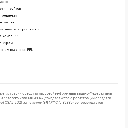
менов
стинг сайтов
г.решения
акомства
йт знакомств podbor.ru
К Компании
К Курсы
ола управления РБК
регистрации средства массовой информации выдано Федеральной
и сетевого издания «РБК» (свидетельство о регистрации средства
ор) 03.12.2021 за номером ЭЛ №ФС77-82385) сопровождаются