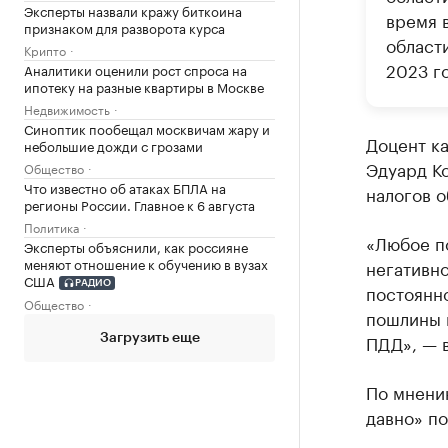
Эксперты назвали кражу биткоина
время 
признаком для разворота курса
област
Крипто
2023 го
Аналитики оценили рост спроса на
ипотеку на разные квартиры в Москве
Недвижимость
Синоптик пообещал москвичам жару и
Доцент к
небольшие дожди с грозами
Эдуард К
Общество
Что известно об атаках БПЛА на
налогов 
регионы России. Главное к 6 августа
Политика
«Любое п
Эксперты объяснили, как россияне
меняют отношение к обучению в вузах
негативно
США
РАДИО
постоянн
Общество
пошлины н
ПДД», — 
Загрузить еще
По мнени
давно» по