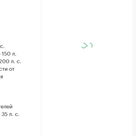
с.
 150 л.
200 л. с.
сти от
ля
телей
35 л. с.