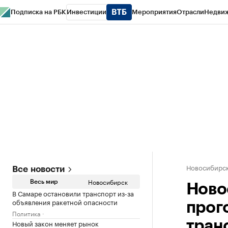
Подписка на РБК
Инвестиции
Мероприятия
Отрасли
Недви
РБК Курсы
РБК Life
Тренды
Визионеры
Национальные проекты
Горо
Спецпроекты СПб
Конференции СПб
Спецпроекты
Проверка конт
Новосибирс
Все новости
Новосибирск
Весь мир
Ново
В Самаре остановили транспорт из-за
объявления ракетной опасности
прог
Политика
Новый закон меняет рынок
тран