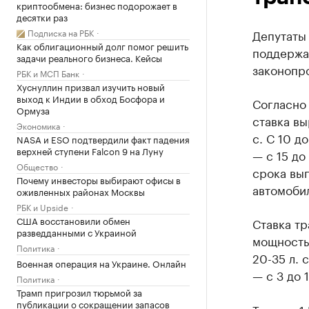
криптообмена: бизнес подорожает в
десятки раз
Подписка на РБК
Депутаты
Как облигационный долг помог решить
поддержа
задачи реального бизнеса. Кейсы
законопро
РБК и МСП Банк
Хуснуллин призвал изучить новый
выход к Индии в обход Босфора и
Согласно 
Ормуза
ставка вы
Экономика
с. С 10 д
NASA и ESO подтвердили факт падения
верхней ступени Falcon 9 на Луну
— с 15 до
Общество
срока вып
Почему инвесторы выбирают офисы в
автомобил
оживленных районах Москвы
РБК и Upside
США восстановили обмен
Ставка тр
разведданными с Украиной
мощностью
Политика
20-35 л. 
Военная операция на Украине. Онлайн
— с 3 до 
Политика
Трамп пригрозил тюрьмой за
публикации о сокращении запасов