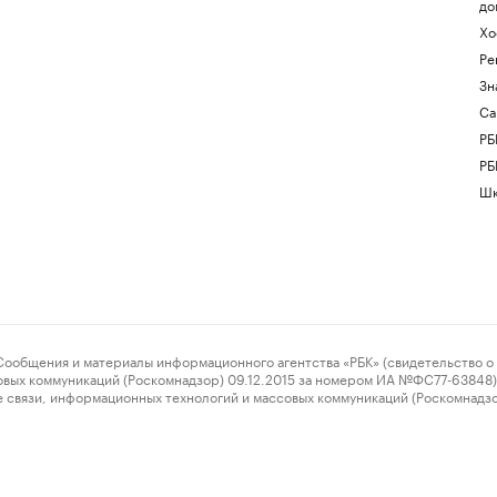
до
Хо
Ре
Зн
Са
РБ
РБ
Шк
ения и материалы информационного агентства «РБК» (свидетельство о 
овых коммуникаций (Роскомнадзор) 09.12.2015 за номером ИА №ФС77-63848) 
 связи, информационных технологий и массовых коммуникаций (Роскомнадз