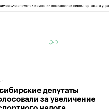
жимость
Autonews
РБК Компании
Телеканал
РБК Вино
Спорт
Школа упра
д
Стиль
Крипто
РБК Бизнес-среда
Дискуссионный клуб
Исследования
К
рагентов
Политика
Экономика
Бизнес
Технологии и медиа
Финансы
Рын
к
сибирские депутаты
олосовали за увеличение
спортного налога