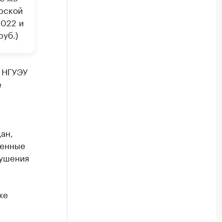
рской
2022 и
руб.)
 НГУЭУ
е
ан,
женные
рушения
же