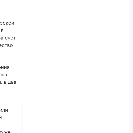
ирской
 в
а счет
ество
ения
раз
, в два
или
и
то же