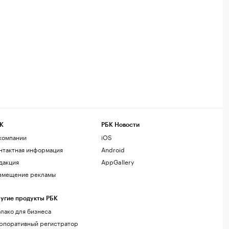
К
РБК Новости
компании
iOS
нтактная информация
Android
дакция
AppGallery
змещение рекламы
угие продукты РБК
лако для бизнеса
рпоративный регистратор