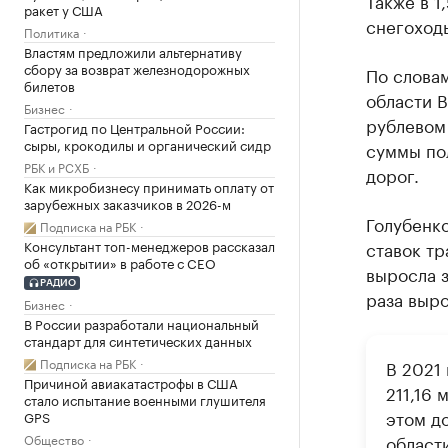
Также в 1
ракет у США
снегоход
Политика
Властям предложили альтернативу
сбору за возврат железнодорожных
По слова
билетов
области В
Бизнес
рублевом 
Гастрогид по Центральной России:
сыры, крокодилы и органический сидр
суммы по
РБК и РСХБ
дорог.
Как микробизнесу принимать оплату от
зарубежных заказчиков в 2026-м
Голубенко
Подписка на РБК
Консультант топ-менеджеров рассказал
ставок тр
об «открытии» в работе с CEO
выросла з
РАДИО
раза выро
Бизнес
В России разработали национальный
стандарт для синтетических данных
Подписка на РБК
В 2021
Причиной авиакатастрофы в США
211,16 
стало испытание военными глушителя
этом д
GPS
Общество
области