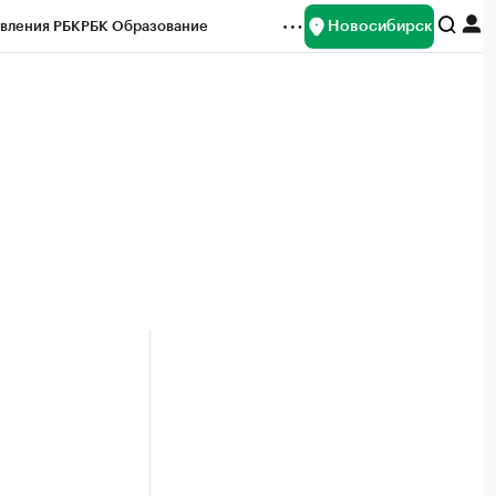
Новосибирск
вления РБК
РБК Образование
редитные рейтинги
Франшизы
Газета
ок наличной валюты