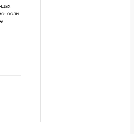
ндах
во: если
не