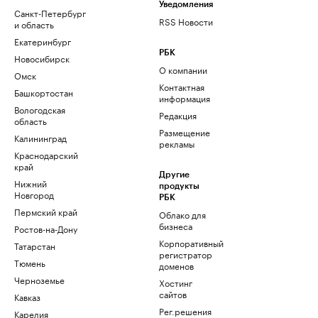
Уведомления
Санкт-Петербург
RSS Новости
и область
Екатеринбург
РБК
Новосибирск
О компании
Омск
Контактная
Башкортостан
информация
Вологодская
Редакция
область
Размещение
Калининград
рекламы
Краснодарский
край
Другие
Нижний
продукты
Новгород
РБК
Пермский край
Облако для
бизнеса
Ростов-на-Дону
Корпоративный
Татарстан
регистратор
Тюмень
доменов
Черноземье
Хостинг
сайтов
Кавказ
Рег.решения
Карелия