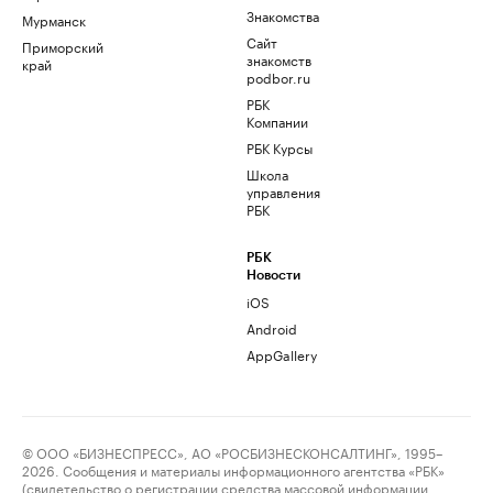
Знакомства
Мурманск
Сайт
Приморский
знакомств
край
podbor.ru
РБК
Компании
РБК Курсы
Школа
управления
РБК
РБК
Новости
iOS
Android
AppGallery
© ООО «БИЗНЕСПРЕСС», АО «РОСБИЗНЕСКОНСАЛТИНГ», 1995–
2026. Сообщения и материалы информационного агентства «РБК»
(свидетельство о регистрации средства массовой информации