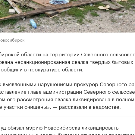
Новосибирск
бирской области на территории Северного сельсовет
ована несанкционированная свалка твердых бытовых 
сообщили в прокуратуре области.
 с выявленными нарушениями прокурор Северного ра
дставление главе администрации Северного сельсове
ам его рассмотрения свалка ликвидирована в полном
 участки очищены», — рассказали в ведомстве.
суд
обязал
мэрию Новосибирска ликвидировать
ционированную свалку бытовых отходов на территор