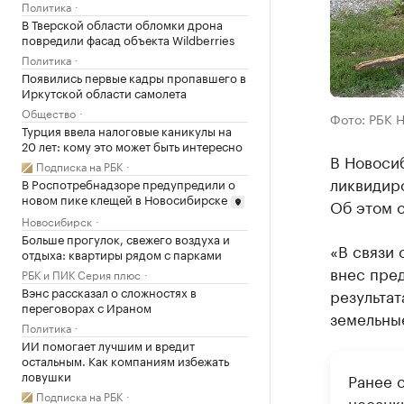
Политика
В Тверской области обломки дрона
повредили фасад объекта Wildberries
Политика
Появились первые кадры пропавшего в
Иркутской области самолета
Общество
Фото: РБК 
Турция ввела налоговые каникулы на
20 лет: кому это может быть интересно
В Новоси
Подписка на РБК
ликвидир
В Роспотребнадзоре предупредили о
новом пике клещей в Новосибирске
Об этом 
Новосибирск
Больше прогулок, свежего воздуха и
«В связи
отдыха: квартиры рядом с парками
внес пре
РБК и ПИК Серия плюс
Вэнс рассказал о сложностях в
результат
переговорах с Ираном
земельные
Политика
ИИ помогает лучшим и вредит
остальным. Как компаниям избежать
ловушки
Ранее 
Подписка на РБК
несанк