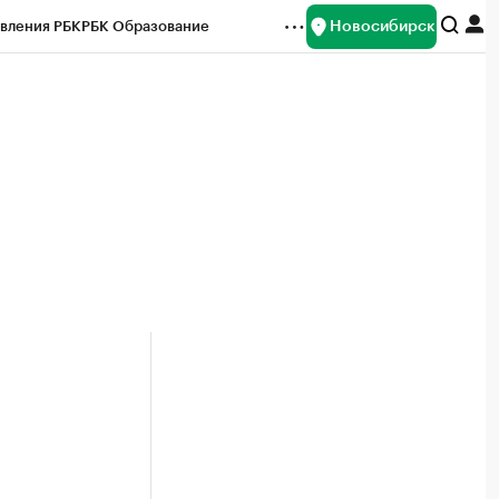
Новосибирск
вления РБК
РБК Образование
редитные рейтинги
Франшизы
Газета
ок наличной валюты