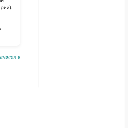
рии).
в
анале
и в