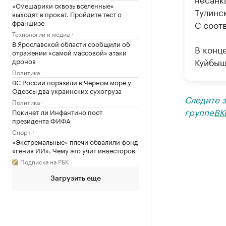
«Смешарики сквозь вселенные»
Тулинс
выходят в прокат. Пройдите тест о
франшизе
С соот
Технологии и медиа
В Ярославской области сообщили об
В конце
отражении «самой массовой» атаки
Куйбыш
дронов
Политика
ВС России поразили в Черном море у
Одессы два украинских сухогруза
Следите 
Политика
группе
ВК
Покинет ли Инфантино пост
президента ФИФА
Спорт
«Экстремальные» плечи обвалили фонд
«гения ИИ». Чему это учит инвесторов
Подписка на РБК
Загрузить еще