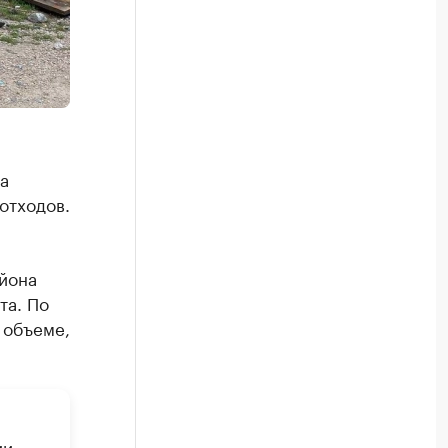
а
отходов.
йона
та. По
 объеме,
ии