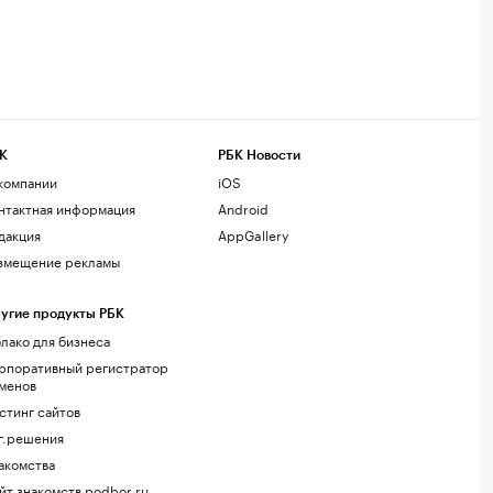
К
РБК Новости
компании
iOS
нтактная информация
Android
дакция
AppGallery
змещение рекламы
угие продукты РБК
лако для бизнеса
рпоративный регистратор
менов
стинг сайтов
г.решения
акомства
йт знакомств podbor.ru