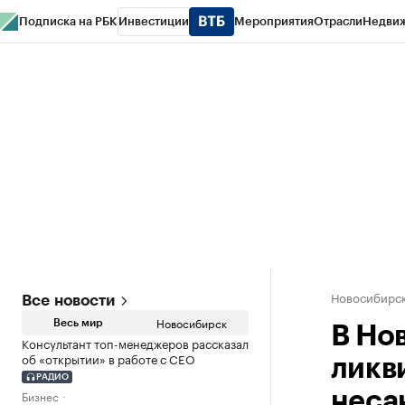
Подписка на РБК
Инвестиции
Мероприятия
Отрасли
Недви
РБК Курсы
РБК Life
Тренды
Визионеры
Национальные проекты
Горо
Спецпроекты СПб
Конференции СПб
Спецпроекты
Проверка конт
Новосибирс
Все новости
Новосибирск
Весь мир
В Но
Консультант топ-менеджеров рассказал
об «открытии» в работе с CEO
ликв
РАДИО
Бизнес
неса