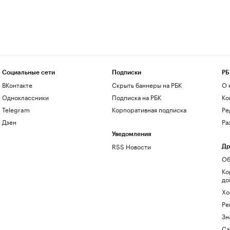
Социальные сети
Подписки
РБ
ВКонтакте
Скрыть баннеры на РБК
О 
Одноклассники
Подписка на РБК
Ко
Telegram
Корпоративная подписка
Ре
Дзен
Ра
Уведомления
RSS Новости
Др
Об
Ко
до
Хо
Ре
Зн
Са