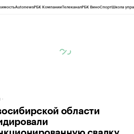
жимость
Autonews
РБК Компании
Телеканал
РБК Вино
Спорт
Школа упра
д
Стиль
Крипто
РБК Бизнес-среда
Дискуссионный клуб
Исследования
К
рагентов
Политика
Экономика
Бизнес
Технологии и медиа
Финансы
Рын
к
восибирской области
идировали
нкционированную свалку