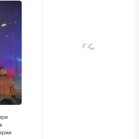
при
в
эрии