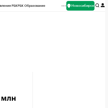
Новосибирск
вления РБК
РБК Образование
редитные рейтинги
Франшизы
Газета
ок наличной валюты
 млн