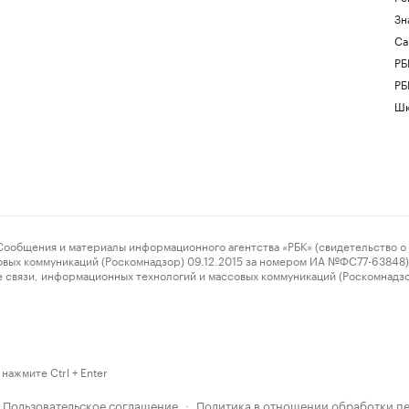
Зн
Са
РБ
РБ
Шк
ения и материалы информационного агентства «РБК» (свидетельство о 
овых коммуникаций (Роскомнадзор) 09.12.2015 за номером ИА №ФС77-63848) 
 связи, информационных технологий и массовых коммуникаций (Роскомнадз
нажмите Ctrl + Enter
Пользовательское соглашение
Политика в отношении обработки п
·