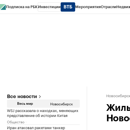
Подписка на РБК
Инвестиции
Мероприятия
Отрасли
Недви
РБК Курсы
РБК Life
Тренды
Визионеры
Национальные проекты
Горо
Спецпроекты СПб
Конференции СПб
Спецпроекты
Проверка конт
Новосибирс
Все новости
Новосибирск
Весь мир
Жиль
WSJ рассказала о находках, меняющих
представление об истории Китая
Ново
Общество
Иран атаковал ракетами танкер