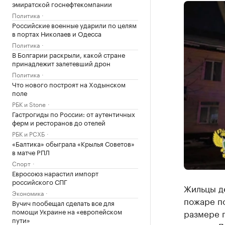
эмиратской госнефтекомпании
Политика
Российские военные ударили по целям
в портах Николаев и Одесса
Политика
В Болгарии раскрыли, какой стране
принадлежит залетевший дрон
Политика
Что нового построят на Ходынском
поле
РБК и Stone
Гастрогиды по России: от аутентичных
ферм и ресторанов до отелей
РБК и РСХБ
«Балтика» обыграла «Крылья Советов»
в матче РПЛ
Спорт
Евросоюз нарастил импорт
российского СПГ
Жильцы д
Экономика
пожаре по
Вучич пообещал сделать все для
помощи Украине на «европейском
размере п
пути»