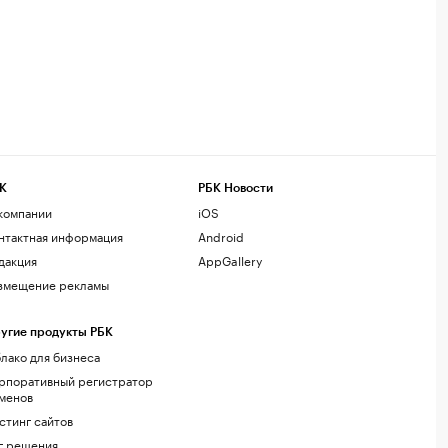
К
РБК Новости
компании
iOS
нтактная информация
Android
дакция
AppGallery
змещение рекламы
угие продукты РБК
лако для бизнеса
рпоративный регистратор
менов
стинг сайтов
г.решения