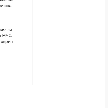
жчина.
смогли
м МЧС.
Гаврин