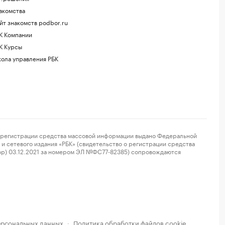
акомства
йт знакомств podbor.ru
К Компании
К Курсы
ола управления РБК
регистрации средства массовой информации выдано Федеральной
и сетевого издания «РБК» (свидетельство о регистрации средства
ор) 03.12.2021 за номером ЭЛ №ФС77-82385) сопровождаются
ерсональных данных
Политика обработки файлов cookie
·