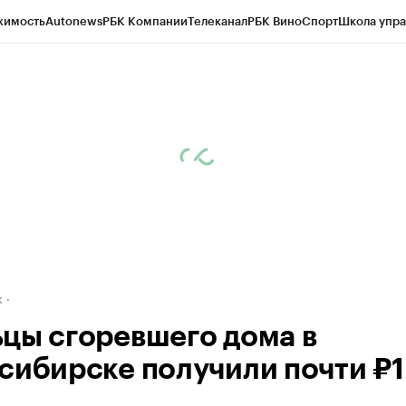
жимость
Autonews
РБК Компании
Телеканал
РБК Вино
Спорт
Школа упра
д
Стиль
Крипто
РБК Бизнес-среда
Дискуссионный клуб
Исследования
К
рагентов
Политика
Экономика
Бизнес
Технологии и медиа
Финансы
Рын
к
цы сгоревшего дома в
сибирске получили почти ₽1