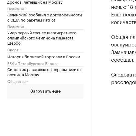
дронов, летевших на Москву
ночью 18 
Политика
Еще неско
Зеленский сообщил о договоренности
с США по ракетам Patriot
количеств
Политика
Умер первый тренер шестикратного
Общая пл
олимпийского чемпиона гимнаста
Щербо
эвакуиров
Спорт
Замначал
История биржевой торговли в России
сообщал, 
РБК и Петербургская Биржа
Синоптик рассказал о «первом визите
Следовате
осени» в Москву
расследов
Общество
Загрузить еще