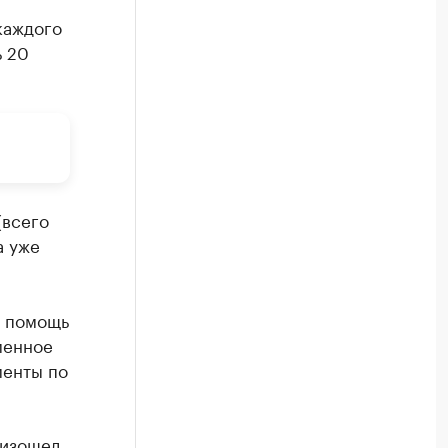
каждого
ь 20
(всего
а уже
я помощь
менное
менты по
оизошел