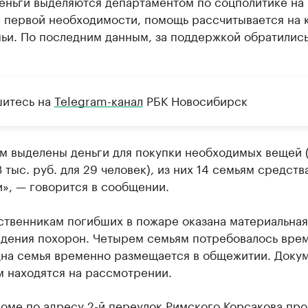
Деньги выделяются департаментом по соцполитике на
 первой необходимости, помощь рассчитывается на 
ьи. По последним данным, за поддержкой обратилис
итесь на
Telegram-канал
РБК Новосибирск
ям выделены деньги для покупки необходимых вещей 
 тыс. руб. для 29 человек), из них 14 семьям средств
», — говорится в сообщении.
ственникам погибших в пожаре оказана материальна
едения похорон. Четырем семьям потребовалось вре
дна семья временно размещается в общежитии. Доку
м находятся на рассмотрении.
доме по адресу 2-й переулок Римского Корсакова пр