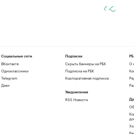
Социальные сети
Подписки
РБ
ВКонтакте
Скрыть баннеры на РБК
О 
Одноклассники
Подписка на РБК
Ко
Telegram
Корпоративная подписка
Ре
Дзен
Ра
Уведомления
RSS Новости
Др
Об
Ко
до
Хо
Ре