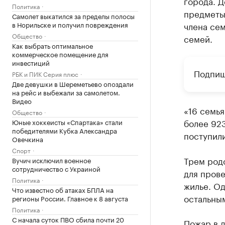
города. 
Политика
предметы
Самолет выкатился за пределы полосы
члена сем
в Норильске и получил повреждения
Общество
семей.
Как выбрать оптимальное
коммерческое помещение для
инвестиций
Подпиш
РБК и ПИК Серия плюс
Две девушки в Шереметьево опоздали
на рейс и выбежали за самолетом.
Видео
«16 семь
Общество
более 923
Юные хоккеисты «Спартака» стали
победителями Кубка Александра
поступили
Овечкина
Спорт
Трем род
Вучич исключил военное
сотрудничество с Украиной
для пров
Политика
жилье. О
Что известно об атаках БПЛА на
остальны
регионы России. Главное к 8 августа
Политика
С начала суток ПВО сбила почти 20
Пожар в 