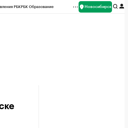
Новосибирск
вления РБК
РБК Образование
редитные рейтинги
Франшизы
Газета
ок наличной валюты
ске