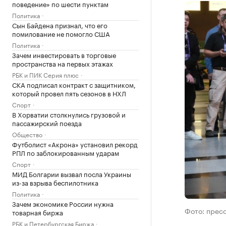
поведение» по шести пунктам
Политика
Сын Байдена признал, что его
помилование не помогло США
Политика
Зачем инвестировать в торговые
пространства на первых этажах
РБК и ПИК Серия плюс
СКА подписал контракт с защитником,
который провел пять сезонов в НХЛ
Спорт
В Хорватии столкнулись грузовой и
пассажирский поезда
Общество
Футболист «Акрона» установил рекорд
РПЛ по заблокированным ударам
Спорт
МИД Болгарии вызвал посла Украины
из-за взрыва беспилотника
Политика
Зачем экономике России нужна
Фото: прес
товарная биржа
РБК и Петербургская Биржа