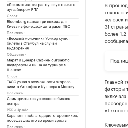
В прошед
«Локомотив» сыграл нулевую ничью с
аутсайдером РПЛ
технологи
Спорт
человек и
Bloomberg назвал три выхода для
31 страны
Киева на фоне дефицита ракет ПВО
Политика
более 1,2
«Веселый молочник» Уолкер купил
сообщила
билеты в Стамбул на случай
выдворения
Общество
Подпиш
Марат и Динара Сафины сыграют с
Федерером и Ли На на турнире в
Шанхае
Спорт
Главной т
ТАСС узнал о возможности скорого
визита Уиткоффа и Кушнера в Москву
факторы 
Политика
включала 
Семь признаков успешного бизнес-
проведен
центра
«Технопр
РБК и Upside
Карапетян поблагодарил сторонников,
посещавших его во время ареста
Ключевым
Политика