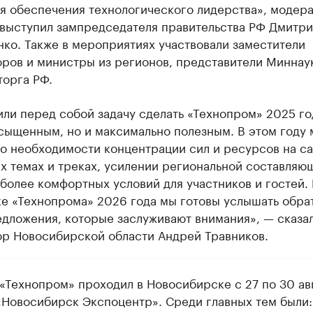
ля обеспечения технологического лидерства», модер
 выступил зампредседателя правительства РФ Дмитр
ко. Также в мероприятиях участвовали заместители
оров и министры из регионов, представители Миннау
орга РФ.
ли перед собой задачу сделать «Технопром» 2025 го
сыщенным, но и максимально полезным. В этом году
 о необходимости концентрации сил и ресурсов на с
х темах и треках, усилении региональной составляю
более комфортных условий для участников и гостей.
ке «Технопрома» 2026 года мы готовы услышать обра
едложения, которые заслуживают внимания», — сказа
ор Новосибирской области Андрей Травников.
«Технопром» проходил в Новосибирске с 27 по 30 авг
«Новосибирск Экспоцентр». Среди главных тем были: