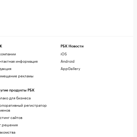
К
РБК Новости
компании
iOS
нтактная информация
Android
дакция
AppGallery
змещение рекламы
угие продукты РБК
лако для бизнеса
рпоративный регистратор
менов
стинг сайтов
г.решения
акомства