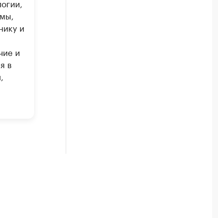
огии,
мы,
нику и
чие и
я в
,