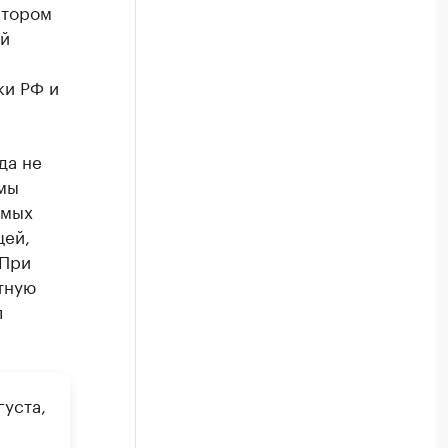
атором
ий
ки РФ и
да не
 мы
амых
щей,
 При
тную
л
уста,