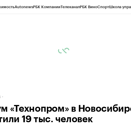
жимость
Autonews
РБК Компании
Телеканал
РБК Вино
Спорт
Школа упра
д
Стиль
Крипто
РБК Бизнес-среда
Дискуссионный клуб
Исследования
К
рагентов
Политика
Экономика
Бизнес
Технологии и медиа
Финансы
Рын
к
м «Технопром» в Новосибир
тили 19 тыс. человек