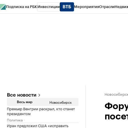
Подписка на РБК
Инвестиции
Мероприятия
Отрасли
Недви
РБК Курсы
РБК Life
Тренды
Визионеры
Национальные проекты
Горо
Спецпроекты СПб
Конференции СПб
Спецпроекты
Проверка конт
Новосибирс
Все новости
Новосибирск
Весь мир
Фору
Премьер Венгрии раскрыл, кто станет
президентом
посе
Политика
Иран предложил США «исправить