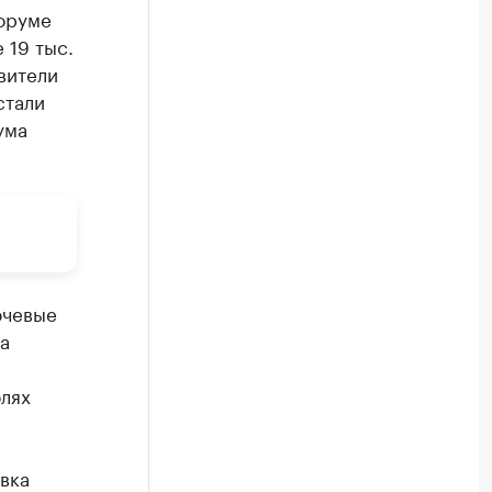
оруме
 19 тыс.
вители
стали
ума
ючевые
а
лях
вка