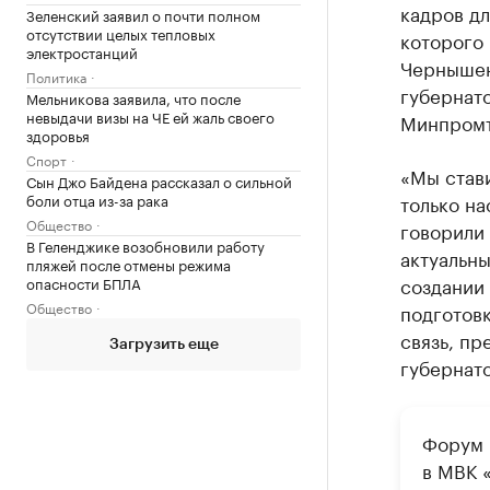
кадров д
Зеленский заявил о почти полном
отсутствии целых тепловых
которого
электростанций
Чернышен
Политика
губернат
Мельникова заявила, что после
невыдачи визы на ЧЕ ей жаль своего
Минпромт
здоровья
Спорт
«Мы стави
Сын Джо Байдена рассказал о сильной
боли отца из-за рака
только на
Общество
говорили
В Геленджике возобновили работу
актуальны
пляжей после отмены режима
создании 
опасности БПЛА
Общество
подготов
связь, пр
Загрузить еще
губернат
Форум 
в МВК 