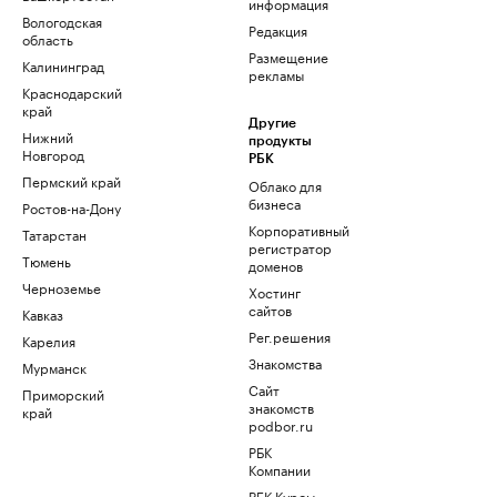
информация
Вологодская
Редакция
область
Размещение
Калининград
рекламы
Краснодарский
край
Другие
Нижний
продукты
Новгород
РБК
Пермский край
Облако для
бизнеса
Ростов-на-Дону
Корпоративный
Татарстан
регистратор
Тюмень
доменов
Черноземье
Хостинг
сайтов
Кавказ
Рег.решения
Карелия
Знакомства
Мурманск
Сайт
Приморский
знакомств
край
podbor.ru
РБК
Компании
РБК Курсы