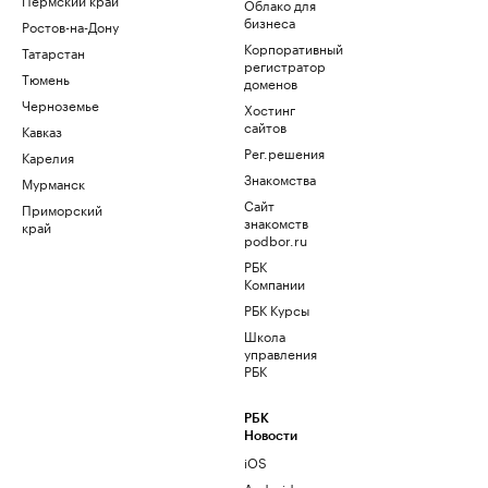
Облако для
бизнеса
Ростов-на-Дону
Корпоративный
Татарстан
регистратор
Тюмень
доменов
Черноземье
Хостинг
сайтов
Кавказ
Рег.решения
Карелия
Знакомства
Мурманск
Сайт
Приморский
знакомств
край
podbor.ru
РБК
Компании
РБК Курсы
Школа
управления
РБК
РБК
Новости
iOS
Android