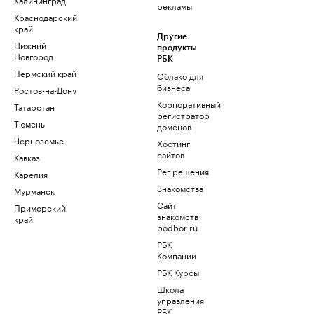
рекламы
Краснодарский
край
Другие
Нижний
продукты
Новгород
РБК
Пермский край
Облако для
бизнеса
Ростов-на-Дону
Корпоративный
Татарстан
регистратор
Тюмень
доменов
Черноземье
Хостинг
сайтов
Кавказ
Рег.решения
Карелия
Знакомства
Мурманск
Сайт
Приморский
знакомств
край
podbor.ru
РБК
Компании
РБК Курсы
Школа
управления
РБК