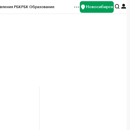
Новосибирск
вления РБК
РБК Образование
редитные рейтинги
Франшизы
Газета
ок наличной валюты