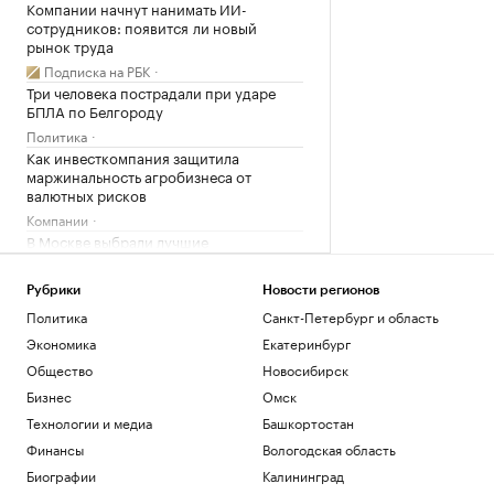
Компании начнут нанимать ИИ-
сотрудников: появится ли новый
рынок труда
Подписка на РБК
Три человека пострадали при ударе
БПЛА по Белгороду
Политика
Как инвесткомпания защитила
маржинальность агробизнеса от
валютных рисков
Компании
В Москве выбрали лучшие
градостроительные проекты. Как они
выглядят
Рубрики
Новости регионов
Недвижимость
Политика
Санкт-Петербург и область
Макгрегор рассказал о начале
восстановления после травмы колена
Экономика
Екатеринбург
Спорт
Общество
Новосибирск
Бизнес
Омск
Загрузить еще
Технологии и медиа
Башкортостан
Финансы
Вологодская область
Биографии
Калининград