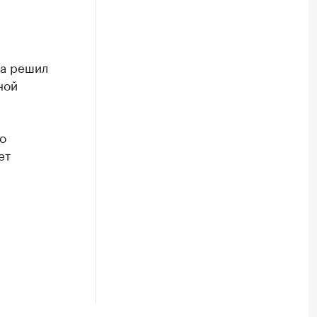
та решил
ной
о
ет