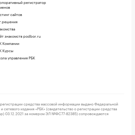
рпоративный регистратор
менов
стинг сайтов
г.решения
акомства
йт знакомств podbor.ru
К Компании
К Курсы
ола управления РБК
регистрации средства массовой информации выдано Федеральной
и сетевого издания «РБК» (свидетельство о регистрации средства
ор) 03.12.2021 за номером ЭЛ №ФС77-82385) сопровождаются