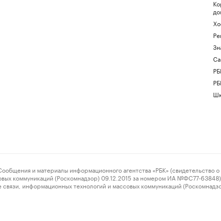
Ко
до
Хо
Ре
Зн
Са
РБ
РБ
Шк
ения и материалы информационного агентства «РБК» (свидетельство о 
овых коммуникаций (Роскомнадзор) 09.12.2015 за номером ИА №ФС77-63848) 
 связи, информационных технологий и массовых коммуникаций (Роскомнадз