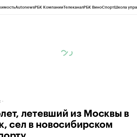
жимость
Autonews
РБК Компании
Телеканал
РБК Вино
Спорт
Школа упра
д
Стиль
Крипто
РБК Бизнес-среда
Дискуссионный клуб
Исследования
К
рагентов
Политика
Экономика
Бизнес
Технологии и медиа
Финансы
Рын
к
лет, летевший из Москвы в
к, сел в новосибирском
порту