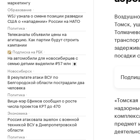
маркетингу
Образование
Воздушно
WSJ узнала о смене позиции разведки
США о «нападении» России на НАТО
Томск, у
Политика
Толмачев
Телеканалы объявили цены на
транспор
агитацию. Как партии будут строить
кампании
задержив
Подписка на РБК
посадки с
На автомобили для новосибирцев с
семью детьми выделили ₽57 млн
Новосибирск
Подпиш
В результате атаки ВСУ по
Белгородской области пострадали два
человека
Политика
«Томская
Вице-мэр Ефимов сообщил о росте
числа проектов КРТ до 470
надзорны
Экономика
комплекса
Россия атаковала эшелон с военной
предмет и
техникой ВСУ в Днепропетровской
области
деятельн
Политика