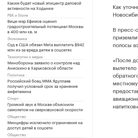
Каким будет новый эпицентр деловой
Как уточн
активности на Ходынке
Новосиби
РБК и Stone
Вице-мэр Ефимов оценил
градостроительный потенциал Москвы
В пресс-
в 400 млн кв. м
приземлит
Экономика
полосы аэ
Суд в США обязал Meta выплатить $942
млн из-за вреда детям в соцсетях
Технологии и медиа
«После д
Минобороны заявило о контроле над
вылетело 
Анискино в Харьковской области
обратного
Политика
Российский боец ММА Ядуллаев
местному
получил условный срок за хранение
предоста
амфетамина
авиацион
Спорт
Громкий звук в Москве объяснили
напитков»
самолетом на сверхзвуковой скорости
Общество
Минцифры исключило ограничения на
доступ детей в соцсети
Общество