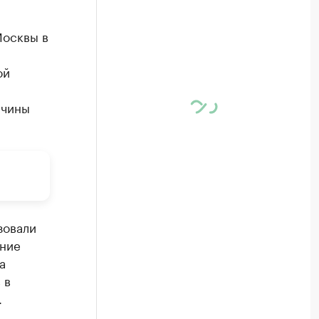
Москвы в
ой
ичины
зовали
ение
а
 в
.