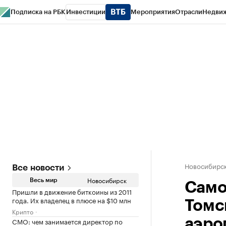
Подписка на РБК
Инвестиции
Мероприятия
Отрасли
Недви
РБК Курсы
РБК Life
Тренды
Визионеры
Национальные проекты
Горо
Спецпроекты СПб
Конференции СПб
Спецпроекты
Проверка конт
Новосибирс
Все новости
Новосибирск
Весь мир
Само
Пришли в движение биткоины из 2011
года. Их владелец в плюсе на $10 млн
Томс
Крипто
CMO: чем занимается директор по
аэро