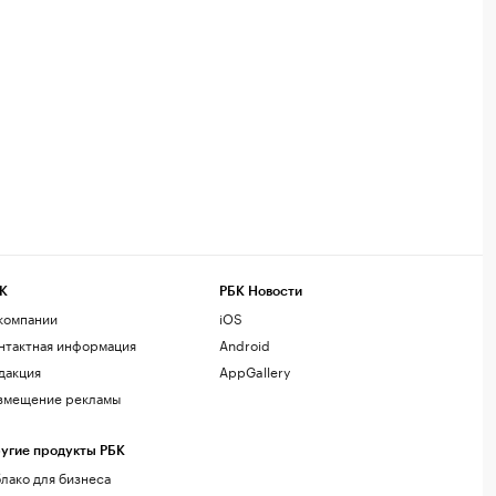
К
РБК Новости
компании
iOS
нтактная информация
Android
дакция
AppGallery
змещение рекламы
угие продукты РБК
лако для бизнеса