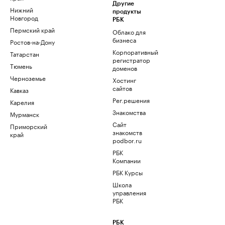
Другие
Нижний
продукты
Новгород
РБК
Пермский край
Облако для
бизнеса
Ростов-на-Дону
Корпоративный
Татарстан
регистратор
Тюмень
доменов
Черноземье
Хостинг
сайтов
Кавказ
Рег.решения
Карелия
Знакомства
Мурманск
Сайт
Приморский
знакомств
край
podbor.ru
РБК
Компании
РБК Курсы
Школа
управления
РБК
РБК