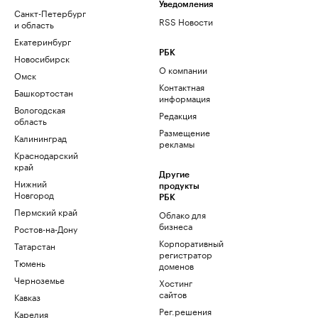
Уведомления
Санкт-Петербург
RSS Новости
и область
Екатеринбург
РБК
Новосибирск
О компании
Омск
Контактная
Башкортостан
информация
Вологодская
Редакция
область
Размещение
Калининград
рекламы
Краснодарский
край
Другие
Нижний
продукты
Новгород
РБК
Пермский край
Облако для
бизнеса
Ростов-на-Дону
Корпоративный
Татарстан
регистратор
Тюмень
доменов
Черноземье
Хостинг
сайтов
Кавказ
Рег.решения
Карелия