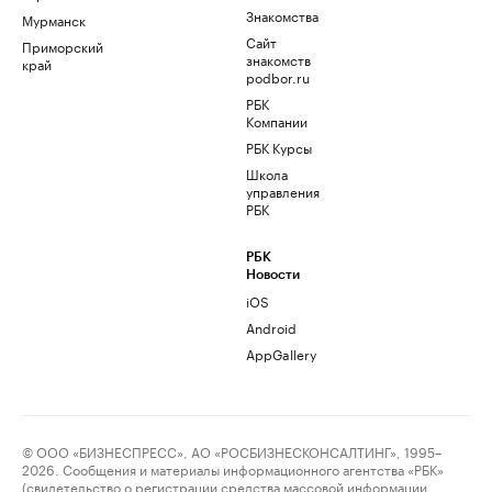
Знакомства
Мурманск
Сайт
Приморский
знакомств
край
podbor.ru
РБК
Компании
РБК Курсы
Школа
управления
РБК
РБК
Новости
iOS
Android
AppGallery
© ООО «БИЗНЕСПРЕСС», АО «РОСБИЗНЕСКОНСАЛТИНГ», 1995–
2026. Сообщения и материалы информационного агентства «РБК»
(свидетельство о регистрации средства массовой информации