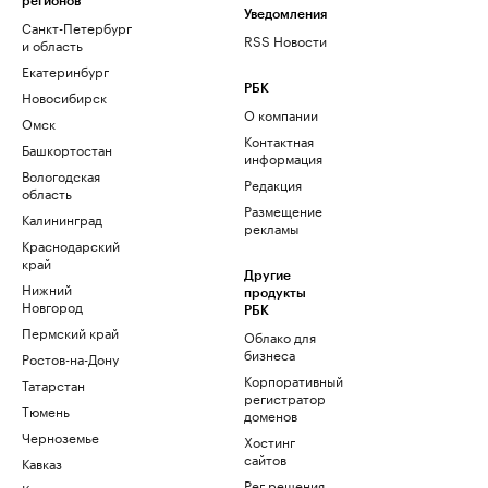
регионов
Уведомления
Санкт-Петербург
RSS Новости
и область
Екатеринбург
РБК
Новосибирск
О компании
Омск
Контактная
Башкортостан
информация
Вологодская
Редакция
область
Размещение
Калининград
рекламы
Краснодарский
край
Другие
Нижний
продукты
Новгород
РБК
Пермский край
Облако для
бизнеса
Ростов-на-Дону
Корпоративный
Татарстан
регистратор
Тюмень
доменов
Черноземье
Хостинг
сайтов
Кавказ
Рег.решения