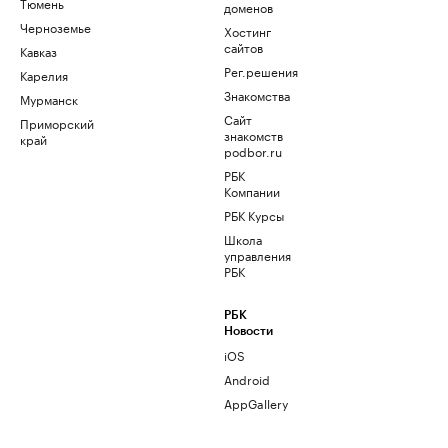
Тюмень
доменов
Черноземье
Хостинг
сайтов
Кавказ
Рег.решения
Карелия
Знакомства
Мурманск
Сайт
Приморский
знакомств
край
podbor.ru
РБК
Компании
РБК Курсы
Школа
управления
РБК
РБК
Новости
iOS
Android
AppGallery