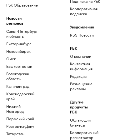
Подписка на РБК
РБК Образование
Корпоративная
подписка
Новости
регионов
Уведомления
Санкт-Петербург
RSS Новости
и область
Екатеринбург
РБК
Новосибирск
О компании
Омск
Контактная
Башкортостан
информация
Вологодская
Редакция
область
Размещение
Калининград
рекламы
Краснодарский
край
Другие
Нижний
продукты
Новгород
РБК
Пермский край
Облако для
бизнеса
Ростов-на-Дону
Корпоративный
Татарстан
регистратор