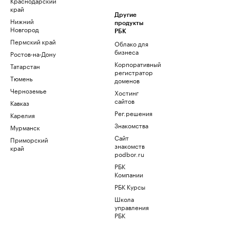
Краснодарский
край
Другие
Нижний
продукты
Новгород
РБК
Пермский край
Облако для
бизнеса
Ростов-на-Дону
Корпоративный
Татарстан
регистратор
Тюмень
доменов
Черноземье
Хостинг
сайтов
Кавказ
Рег.решения
Карелия
Знакомства
Мурманск
Сайт
Приморский
знакомств
край
podbor.ru
РБК
Компании
РБК Курсы
Школа
управления
РБК