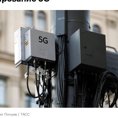
л Почуев / ТАСС