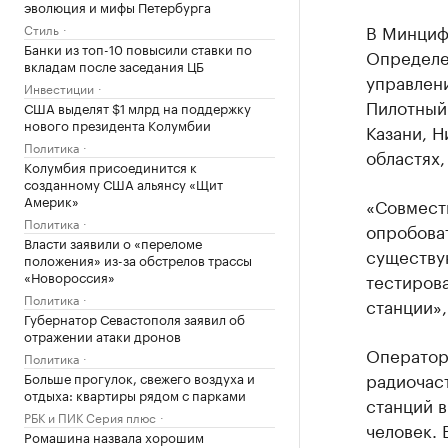
эволюция и мифы Петербурга
В Минциф
Стиль
Банки из топ-10 повысили ставки по
Определе
вкладам после заседания ЦБ
управлени
Инвестиции
Пилотный
США выделят $1 млрд на поддержку
нового президента Колумбии
Казани, 
Политика
областях
Колумбия присоединится к
созданному США альянсу «Щит
Америк»
«Совмест
Политика
опробова
Власти заявили о «переломе
существу
положения» из-за обстрелов трассы
«Новороссия»
тестирова
Политика
станции»,
Губернатор Севастополя заявил об
отражении атаки дронов
Оператора
Политика
радиочаст
Больше прогулок, свежего воздуха и
отдыха: квартиры рядом с парками
станций в
РБК и ПИК Серия плюс
человек. 
Ромашина назвала хорошим