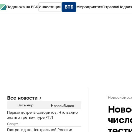
Подписка на РБК
Инвестиции
Мероприятия
Отрасли
Недви
РБК Курсы
РБК Life
Тренды
Визионеры
Национальные проекты
Горо
Спецпроекты СПб
Конференции СПб
Спецпроекты
Проверка конт
Новосибирс
Все новости
Новосибирск
Весь мир
Ново
Первая встреча фаворитов. Что важно
знать о третьем туре РПЛ
числ
Спорт
Гастрогид по Центральной России:
тест