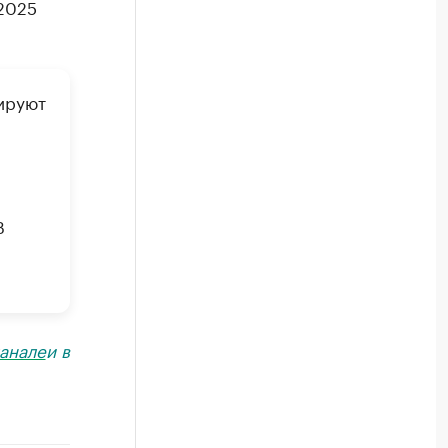
2025
ируют
В
анале
и в