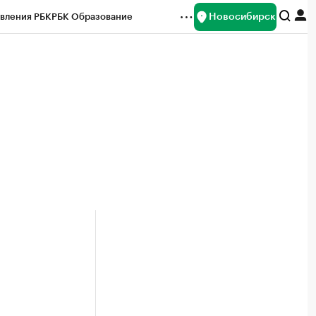
Новосибирск
вления РБК
РБК Образование
редитные рейтинги
Франшизы
Газета
ок наличной валюты