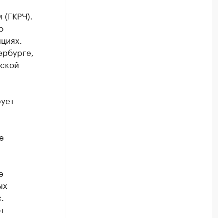
 (ГКРЧ).
о
циях.
ербурге,
дской
ует
е
е
ых
.
т