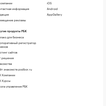
компании
iOS
нтактная информация
Android
дакция
AppGallery
змещение рекламы
угие продукты РБК
лако для бизнеса
рпоративный регистратор
менов
стинг сайтов
г.решения
акомства
йт знакомств podbor.ru
К Компании
К Курсы
ола управления РБК