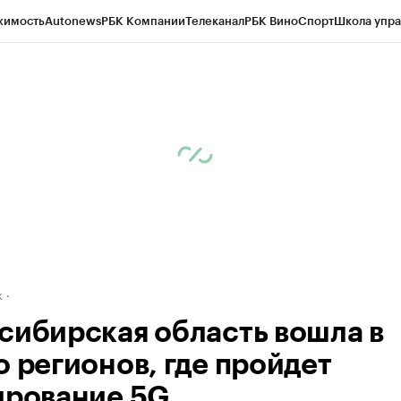
жимость
Autonews
РБК Компании
Телеканал
РБК Вино
Спорт
Школа упра
д
Стиль
Крипто
РБК Бизнес-среда
Дискуссионный клуб
Исследования
К
рагентов
Политика
Экономика
Бизнес
Технологии и медиа
Финансы
Рын
к
сибирская область вошла в
о регионов, где пройдет
ирование 5G