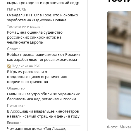
сыры, крокодилы и органический сидр
РБК и РСХБ
Скандалы и ПТСР в Трое: кто и сколько
заработал на «Одиссее» Нолана
Технологии и медиа
Ромашина оценила судейство
российских синхронисток на
чемпионате Европы
Спорт
Roblox признал зависимость от России:
как зарабатывает игровая экосистема
Подписка на РБК
В Крыму рассказали о
продолжающихся ограничениях
подачи электричества
Общество
Силы ПВО за утро сбили 83 украинских
беспилотника над регионами России
Политика
В Ассоциации владельцев кинотеатров
назвали «самый страшный день» в году
Бизнес
Фото: Михаи
Чем заняться дома: «Тед Лассо»,