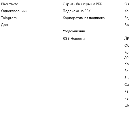
ВКонтакте
Скрыть баннеры на РБК
О 
Одноклассники
Подписка на РБК
Ко
Telegram
Корпоративная подписка
Ре
Дзен
Ра
Уведомления
RSS Новости
Др
Об
Ко
до
Хо
Ре
Зн
Са
РБ
РБ
Шк