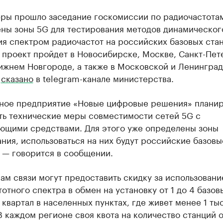
ры прошло заседание госкомиссии по радиочастотам
ны зоны 5G для тестирования методов динамическог
я спектром радиочастот на российских базовых стан
 проект пройдет в Новосибирске, Москве, Санкт-Пет
Нижнем Новгороде, а также в Московской и Ленингра
,
сказано
в telegram-канале министерства.
ное предприятие «Новые цифровые решения» планир
ть технические меры совместимости сетей 5G с
ющими средствами. Для этого уже определены зоны
ния, использоваться на них будут российские базовы
 — говорится в сообщении.
м связи могут предоставить скидку за использовани
отного спектра в обмен на установку от 1 до 4 базов
 квартал в населенных пунктах, где живет менее 1 тыс
В каждом регионе своя квота на количество станций о