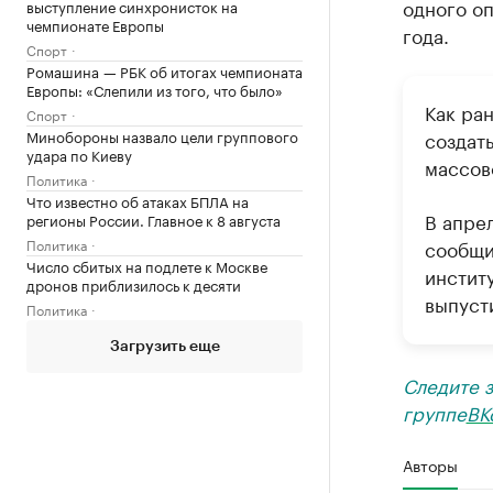
одного оп
выступление синхронисток на
чемпионате Европы
года.
Спорт
Ромашина — РБК об итогах чемпионата
Европы: «Слепили из того, что было»
Как ра
Спорт
Минобороны назвало цели группового
создать
удара по Киеву
массов
Политика
Что известно об атаках БПЛА на
В апре
регионы России. Главное к 8 августа
Политика
сообщи
Число сбитых на подлете к Москве
инстит
дронов приблизилось к десяти
выпуст
Политика
Загрузить еще
Следите 
группе
ВК
Авторы