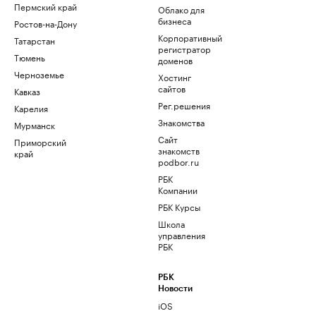
Пермский край
Облако для
бизнеса
Ростов-на-Дону
Корпоративный
Татарстан
регистратор
Тюмень
доменов
Черноземье
Хостинг
сайтов
Кавказ
Рег.решения
Карелия
Знакомства
Мурманск
Сайт
Приморский
знакомств
край
podbor.ru
РБК
Компании
РБК Курсы
Школа
управления
РБК
РБК
Новости
iOS