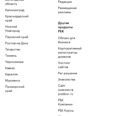
Редакция
область
Размещение
Калининград
рекламы
Краснодарский
край
Другие
Нижний
продукты
Новгород
РБК
Пермский край
Облако для
бизнеса
Ростов-на-Дону
Корпоративный
Татарстан
регистратор
Тюмень
доменов
Черноземье
Хостинг
сайтов
Кавказ
Рег.решения
Карелия
Знакомства
Мурманск
Сайт
Приморский
знакомств
край
podbor.ru
РБК
Компании
РБК Курсы