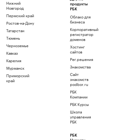
Нижний
продукты
Новгород
РБК
Пермский край
Облако для
бизнеса
Ростов-на-Дону
Корпоративный
Татарстан
регистратор
Тюмень
доменов
Черноземье
Хостинг
сайтов
Кавказ
Рег.решения
Карелия
Знакомства
Мурманск
Сайт
Приморский
знакомств
край
podbor.ru
РБК
Компании
РБК Курсы
Школа
управления
РБК
РБК