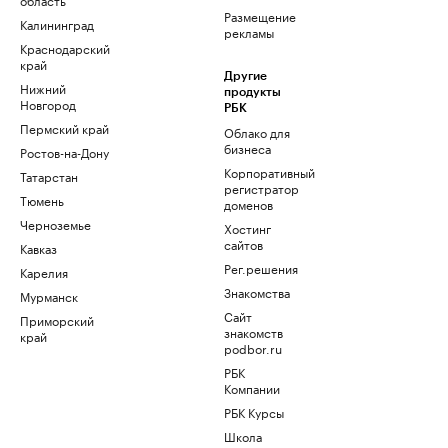
Размещение
Калининград
рекламы
Краснодарский
край
Другие
Нижний
продукты
Новгород
РБК
Пермский край
Облако для
бизнеса
Ростов-на-Дону
Корпоративный
Татарстан
регистратор
Тюмень
доменов
Черноземье
Хостинг
сайтов
Кавказ
Рег.решения
Карелия
Знакомства
Мурманск
Сайт
Приморский
знакомств
край
podbor.ru
РБК
Компании
РБК Курсы
Школа