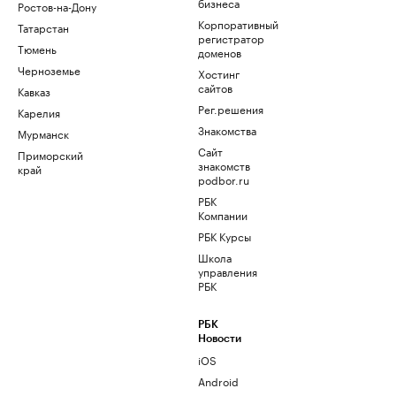
бизнеса
Ростов-на-Дону
Корпоративный
Татарстан
регистратор
Тюмень
доменов
Черноземье
Хостинг
сайтов
Кавказ
Рег.решения
Карелия
Знакомства
Мурманск
Сайт
Приморский
знакомств
край
podbor.ru
РБК
Компании
РБК Курсы
Школа
управления
РБК
РБК
Новости
iOS
Android