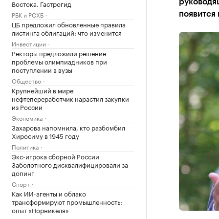
руководящ
Востока. Гастрогид
РБК и РСХБ
появится
ЦБ предложил обновленные правила
листинга облигаций: что изменится
Инвестиции
Ректоры предложили решение
проблемы олимпиадников при
поступлении в вузы
Общество
Крупнейший в мире
нефтепереработчик нарастил закупки
из России
Экономика
Захарова напомнила, кто разбомбил
Хиросиму в 1945 году
Политика
Экс-игрока сборной России
Заболотного дисквалифицировали за
допинг
Спорт
Как ИИ-агенты и облако
трансформируют промышленность:
опыт «Норникеля»