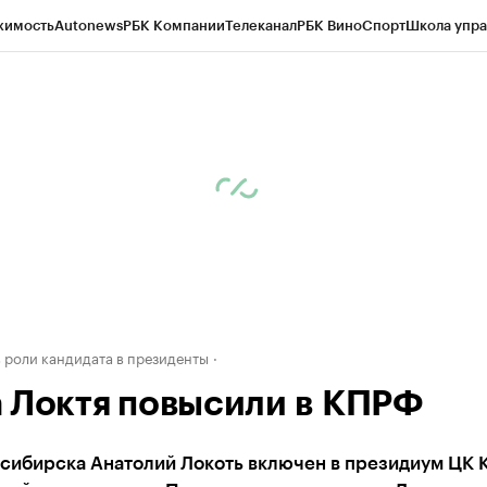
жимость
Autonews
РБК Компании
Телеканал
РБК Вино
Спорт
Школа упра
д
Стиль
Крипто
РБК Бизнес-среда
Дискуссионный клуб
Исследования
К
рагентов
Политика
Экономика
Бизнес
Технологии и медиа
Финансы
Рын
 роли кандидата в президенты
 Локтя повысили в КПРФ
сибирска Анатолий Локоть включен в президиум ЦК