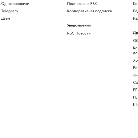
Одноклассники
Подписка на РБК
Ко
Telegram
Корпоративная подписка
Ре
Дзен
Ра
Уведомления
RSS Новости
Др
Об
Ко
до
Хо
Ре
Зн
Са
РБ
РБ
Шк