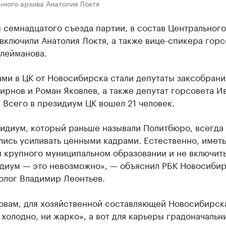
чного архива Анатолия Локтя
 семнадцатого съезда партии, в состав Центрального
включили Анатолия Локтя, а также вице-спикера горс
улейманова.
ми в ЦК от Новосибирска стали депутаты заксобрани
рнов и Роман Яковлев, а также депутат горсовета И
 Всего в президиум ЦК вошел 21 человек.
идиум, который раньше называли Политбюро, всегда
лись усиливать ценными кадрами. Естественно, иметь
 крупного муниципальном образовании и не включить
диум — это невозможно», — объяснил РБК Новосиби
олог Владимир Леонтьев.
овам, для хозяйственной составляющей Новосибирск
 холодно, ни жарко», а вот для карьеры градоначальн