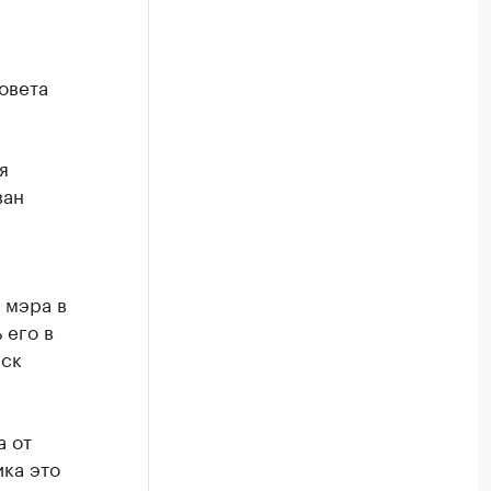
овета
я
ван
 мэра в
 его в
рск
а от
ика это