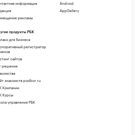
нтактная информация
Android
дакция
AppGallery
змещение рекламы
угие продукты РБК
лако для бизнеса
рпоративный регистратор
менов
стинг сайтов
г.решения
акомства
йт знакомств podbor.ru
К Компании
К Курсы
ола управления РБК