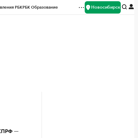
Новосибирск
вления РБК
РБК Образование
редитные рейтинги
Франшизы
Газета
ок наличной валюты
 КПРФ —