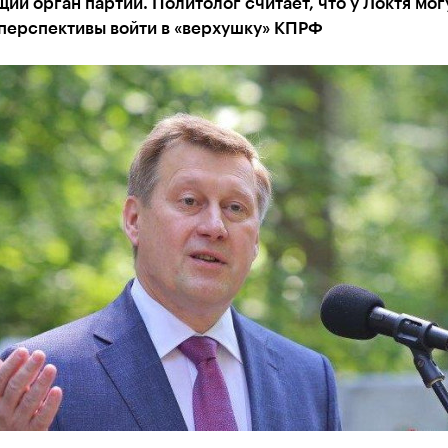
ий орган партии. Политолог считает, что у Локтя мог
 перспективы войти в «верхушку» КПРФ