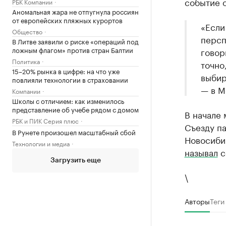
событие о
РБК Компании
Аномальная жара не отпугнула россиян
от европейских пляжных курортов
«Если
Общество
персп
В Литве заявили о риске «операций под
ложным флагом» против стран Балтии
говор
Политика
точно
15–20% рынка в цифре: на что уже
выбир
повлияли технологии в страховании
— в М
Компании
Школы с отличием: как изменилось
представление об учебе рядом с домом
В начале
РБК и ПИК Серия плюс
Съезду па
В Рунете произошел масштабный сбой
Новосибир
Технологии и медиа
называл
с
Загрузить еще
\
Авторы
Теги