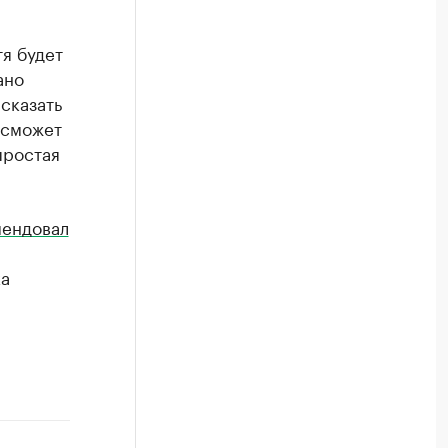
я будет
ано
 сказать
 сможет
простая
ендовал
ка