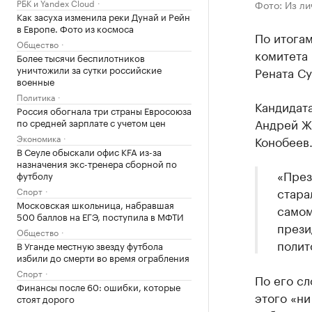
РБК и Yandex Cloud
Фото: Из ли
Как засуха изменила реки Дунай и Рейн
в Европе. Фото из космоса
По итогам
Общество
комитета 
Более тысячи беспилотников
уничтожили за сутки российские
Рената С
военные
Политика
Кандидата
Россия обогнала три страны Евросоюза
Андрей Жи
по средней зарплате с учетом цен
Экономика
Конобеев.
В Сеуле обыскали офис KFA из-за
назначения экс-тренера сборной по
«През
футболу
стара
Спорт
Московская школьница, набравшая
самом
500 баллов на ЕГЭ, поступила в МФТИ
прези
Общество
полит
В Уганде местную звезду футбола
избили до смерти во время ограбления
Спорт
По его сл
Финансы после 60: ошибки, которые
этого «ни
стоят дорого