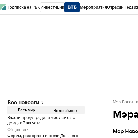
Подписка на РБК
Инвестиции
Мероприятия
Отрасли
Недви
РБК Курсы
РБК Life
Тренды
Визионеры
Национальные проекты
Горо
Спецпроекты СПб
Конференции СПб
Спецпроекты
Проверка конт
Мэр Локоть в
Все новости
Новосибирск
Весь мир
Мэра
Власти предупредили москвичей о
дождях 7 августа
Общество
Мэр Ново
Фермы, рестораны и отели Дальнего