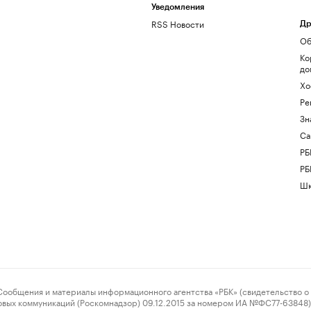
Уведомления
RSS Новости
Др
Об
Ко
до
Хо
Ре
Зн
Са
РБ
РБ
Шк
ения и материалы информационного агентства «РБК» (свидетельство о 
овых коммуникаций (Роскомнадзор) 09.12.2015 за номером ИА №ФС77-63848) 