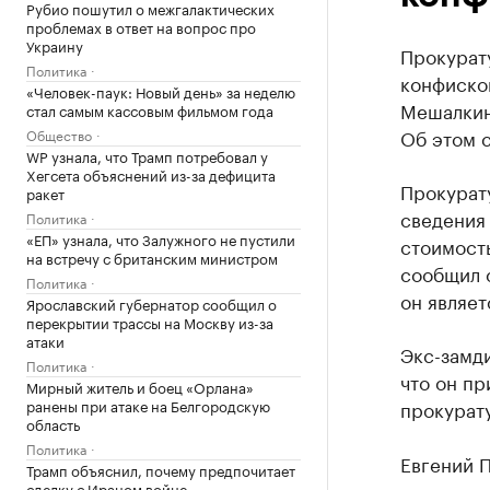
Рубио пошутил о межгалактических
проблемах в ответ на вопрос про
Украину
Прокурат
Политика
конфиско
«Человек-паук: Новый день» за неделю
Мешалкин
стал самым кассовым фильмом года
Об этом 
Общество
WP узнала, что Трамп потребовал у
Хегсета объяснений из-за дефицита
Прокурату
ракет
сведения
Политика
«ЕП» узнала, что Залужного не пустили
стоимост
на встречу с британским министром
сообщил 
Политика
он являет
Ярославский губернатор сообщил о
перекрытии трассы на Москву из-за
атаки
Экс-замди
Политика
что он пр
Мирный житель и боец «Орлана»
ранены при атаке на Белгородскую
прокурат
область
Политика
Евгений П
Трамп объяснил, почему предпочитает
сделку с Ираном войне