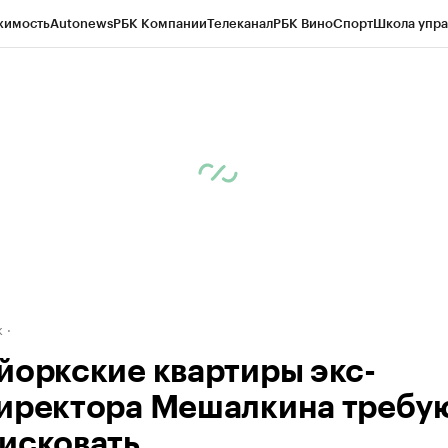
жимость
Autonews
РБК Компании
Телеканал
РБК Вино
Спорт
Школа упра
д
Стиль
Крипто
РБК Бизнес-среда
Дискуссионный клуб
Исследования
К
рагентов
Политика
Экономика
Бизнес
Технологии и медиа
Финансы
Рын
к
йоркские квартиры экс-
иректора Мешалкина требу
исковать