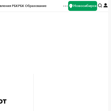
Новосибирск
вления РБК
РБК Образование
редитные рейтинги
Франшизы
Газета
ок наличной валюты
ют