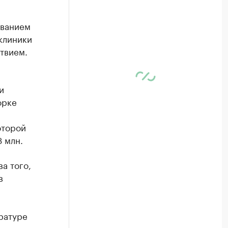
ованием
клиники
твием.
и
орке
оторой
 млн.
а того,
в
ратуре