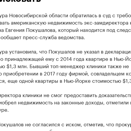
ура Новосибирской области обратилась в суд с треб
вать американскую недвижимость экс-замдиректора 
а Евгения Покушалова, который находится под следс
сообщает пресс-служба ведомства.
ра установила, что Покушалов не указал в деклараци
 о принадлежащей ему с 2014 года квартире в Нью-Й
ью $1,3 млн. Бывший топ-менеджер клиники также не
о приобретении в 2017 году фирмой, совладельцем к
ся, еще одной квартиры в Нью-Йорке стоимостью $1,3
ректора клиники не смог предоставить доказательств
иобрел недвижимость на законные доходы, отметили 
уре.
окушалов не согласился с иском, отметив, что проку