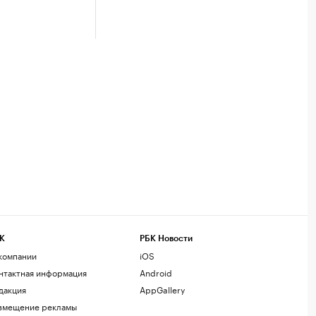
К
РБК Новости
компании
iOS
нтактная информация
Android
дакция
AppGallery
змещение рекламы