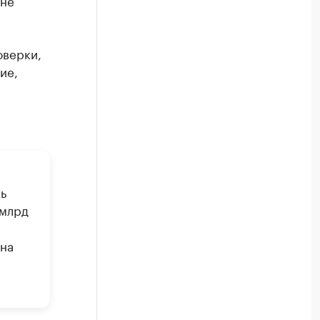
 не
оверки,
ие,
ь
 млрд
 на