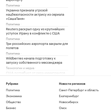
Политика
Украина признала угрозой
нацбезопасности актрису из сериала
«СашаТаня»
Политика
Reuters раскрыл одну из крупнейших
уступок Ирану в конфликте с США
Политика
Три российских аэропорта закрыли для
полетов
Политика
Wildberries начала подготовку к
запуску собственного мессенджера
Технологии и медиа
США потребуют от ряда иммигрантов
залоги до $250 тыс. для получения виз
Политика
Рубрики
Новости регионов
Политика
Санкт-Петербург и область
Загрузить еще
Экономика
Екатеринбург
Общество
Новосибирск
Бизнес
Омск