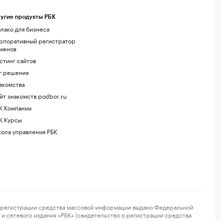
угие продукты РБК
лако для бизнеса
рпоративный регистратор
менов
стинг сайтов
г.решения
акомства
йт знакомств podbor.ru
К Компании
К Курсы
ола управления РБК
регистрации средства массовой информации выдано Федеральной
и сетевого издания «РБК» (свидетельство о регистрации средства