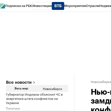
Подписка на РБК
Инвестиции
Мероприятия
Отрасли
Недви
РБК Курсы
РБК Life
Тренды
Визионеры
Национальные проекты
Горо
Спецпроекты СПб
Конференции СПб
Спецпроекты
Проверка конт
Новосибирс
Все новости
Новосибирск
Весь мир
Нью-
Губернатор Индианы объяснил ЧС в
энергетике штата конфликтом на
замд
Украине
Политика
конф