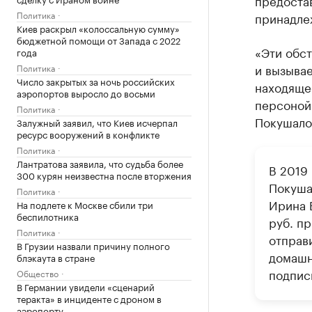
предоста
Политика
принадлеж
Киев раскрыл «колоссальную сумму»
бюджетной помощи от Запада с 2022
«Эти обст
года
и вызывае
Политика
Число закрытых за ночь российских
находяще
аэропортов выросло до восьми
персоной.
Политика
Покушало
Залужный заявил, что Киев исчерпал
ресурс вооружений в конфликте
Политика
Лантратова заявила, что судьба более
В 2019
300 курян неизвестна после вторжения
Покуша
Политика
Ирина 
На подлете к Москве сбили три
беспилотника
руб. пр
Политика
отправ
В Грузии назвали причину полного
домашн
блэкаута в стране
подпис
Общество
В Германии увидели «сценарий
теракта» в инциденте с дроном в
аэропорту