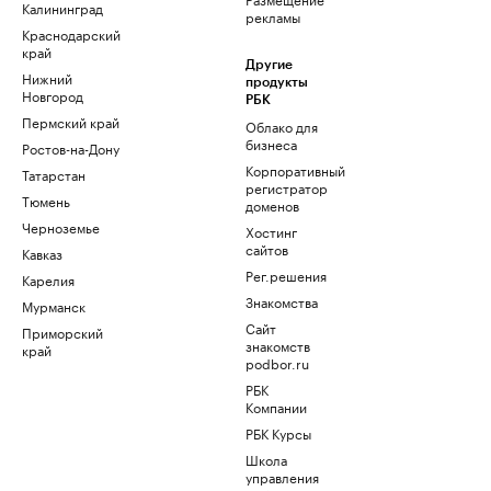
Калининград
рекламы
Краснодарский
край
Другие
Нижний
продукты
Новгород
РБК
Пермский край
Облако для
бизнеса
Ростов-на-Дону
Корпоративный
Татарстан
регистратор
Тюмень
доменов
Черноземье
Хостинг
сайтов
Кавказ
Рег.решения
Карелия
Знакомства
Мурманск
Сайт
Приморский
знакомств
край
podbor.ru
РБК
Компании
РБК Курсы
Школа
управления