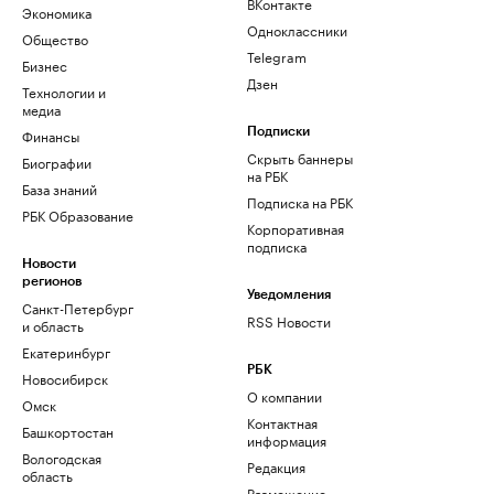
ВКонтакте
Экономика
Одноклассники
Общество
Telegram
Бизнес
Дзен
Технологии и
медиа
Финансы
Подписки
Скрыть баннеры
Биографии
на РБК
База знаний
Подписка на РБК
РБК Образование
Корпоративная
подписка
Новости
регионов
Уведомления
Санкт-Петербург
RSS Новости
и область
Екатеринбург
РБК
Новосибирск
О компании
Омск
Контактная
Башкортостан
информация
Вологодская
Редакция
область
Размещение