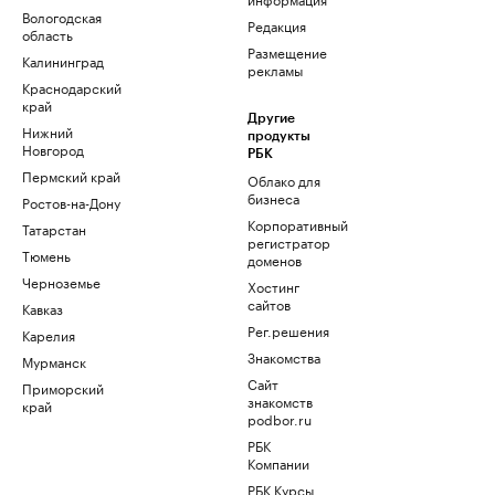
Вологодская
Редакция
область
Размещение
Калининград
рекламы
Краснодарский
край
Другие
Нижний
продукты
Новгород
РБК
Пермский край
Облако для
бизнеса
Ростов-на-Дону
Корпоративный
Татарстан
регистратор
Тюмень
доменов
Черноземье
Хостинг
сайтов
Кавказ
Рег.решения
Карелия
Знакомства
Мурманск
Сайт
Приморский
знакомств
край
podbor.ru
РБК
Компании
РБК Курсы