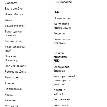
RSS Новости
и область
Екатеринбург
РБК
Новосибирск
О компании
Омск
Контактная
Башкортостан
информация
Вологодская
Редакция
область
Размещение
Калининград
рекламы
Краснодарский
край
Другие
Нижний
продукты
Новгород
РБК
Пермский край
Облако для
бизнеса
Ростов-на-Дону
Корпоративный
Татарстан
регистратор
Тюмень
доменов
Черноземье
Хостинг
сайтов
Кавказ
Рег.решения
Карелия
Знакомства
Мурманск