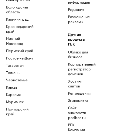
информация
Вологодская
Редакция
область
Размещение
Калининград
рекламы
Краснодарский
край
Другие
Нижний
продукты
Новгород
РБК
Пермский край
Облако для
бизнеса
Ростов-на-Дону
Корпоративный
Татарстан
регистратор
Тюмень
доменов
Черноземье
Хостинг
сайтов
Кавказ
Рег.решения
Карелия
Знакомства
Мурманск
Сайт
Приморский
знакомств
край
podbor.ru
РБК
Компании