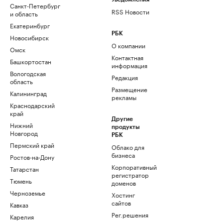
Санкт-Петербург
RSS Новости
и область
Екатеринбург
РБК
Новосибирск
О компании
Омск
Контактная
Башкортостан
информация
Вологодская
Редакция
область
Размещение
Калининград
рекламы
Краснодарский
край
Другие
Нижний
продукты
Новгород
РБК
Пермский край
Облако для
бизнеса
Ростов-на-Дону
Корпоративный
Татарстан
регистратор
Тюмень
доменов
Черноземье
Хостинг
сайтов
Кавказ
Рег.решения
Карелия