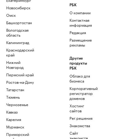
РБК
Новосибирск
О компании
Омск
Контактная
Башкортостан
информация
Вологодская
Редакция
область
Размещение
Калининград
рекламы
Краснодарский
край
Другие
Нижний
продукты
Новгород
РБК
Пермский край
Облако для
бизнеса
Ростов-на-Дону
Корпоративный
Татарстан
регистратор
Тюмень
доменов
Черноземье
Хостинг
сайтов
Кавказ
Рег.решения
Карелия
Знакомства
Мурманск
Сайт
Приморский
знакомств
край