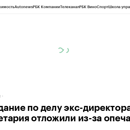
жимость
Autonews
РБК Компании
Телеканал
РБК Вино
Спорт
Школа упра
д
Стиль
Крипто
РБК Бизнес-среда
Дискуссионный клуб
Исследования
К
рагентов
Политика
Экономика
Бизнес
Технологии и медиа
Финансы
Рын
к
дание по делу экс-директор
етария отложили из-за опеч