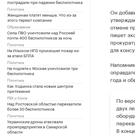
пострадали при падении беспилотника
Политика
Он добави
Женщинам платят меньше. Что из-за
утвержда
этого теряют компании
отмене пр
Образование
Силы ПВО уничтожили над Россией
пишет экс
почти 400 беспилотников за ночь
прокурат
Политика
для консу
На Ильском НПЗ произошел пожар из-
за атаки БПЛА
Политика
Напомним
На подлете к Москве уничтожили три
оправдат
беспилотника
года и об
Политика
Как Ходынка стала новым центром
притяжения
РБК и Stone
По вер
Над Ростовской областью перехватили
двух ле
более 30 беспилотников
оборуд
Политика
Украинские дроны атаковали
перекв
промпредприятие в Самарской
В конц
области