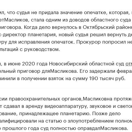
л, что судья не придала значение опечатке, которая, 
ет
Масликов
, стала одним из доводов областного суда
иговора. Когда дело вернулось в Октябрьский район
-директор планетария, новый судья решил вернуть д
уру для исправления опечаток. Прокурор попросил н
льтаций с руководством.
, в июне 2020 года Новосибирский областной суд
от
ельный приговор для
Масликова
. Его задержали февра
винили в получении взяток на сумму 190 тысяч руб.
сии правоохранительных органов,
Масликов
на протяж
т сдавал в аренду видеоаппаратуру, звуковое и свето
ование, принадлежащее планетарию. Позже дело
алифицировали на статью о злоупотреблением полно
е прошлого года суд полностью оправдал
Масликова
.