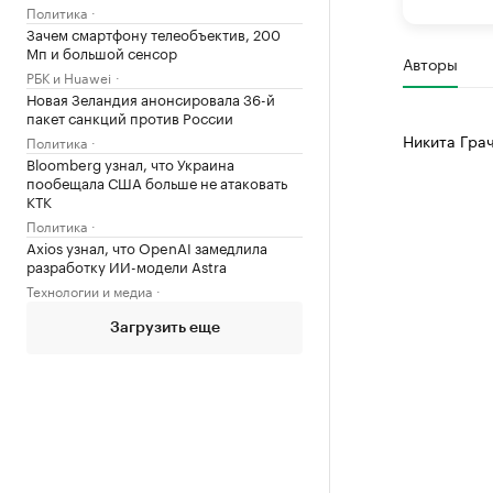
Политика
Зачем смартфону телеобъектив, 200
Мп и большой сенсор
Авторы
РБК и Huawei
Новая Зеландия анонсировала 36-й
пакет санкций против России
Никита Гра
Политика
Bloomberg узнал, что Украина
пообещала США больше не атаковать
КТК
Политика
Axios узнал, что OpenAI замедлила
разработку ИИ-модели Astra
Технологии и медиа
Загрузить еще