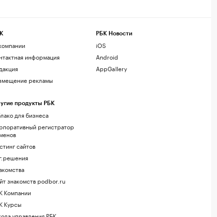
К
РБК Новости
компании
iOS
нтактная информация
Android
дакция
AppGallery
змещение рекламы
угие продукты РБК
лако для бизнеса
рпоративный регистратор
менов
стинг сайтов
г.решения
акомства
йт знакомств podbor.ru
К Компании
К Курсы
ола управления РБК