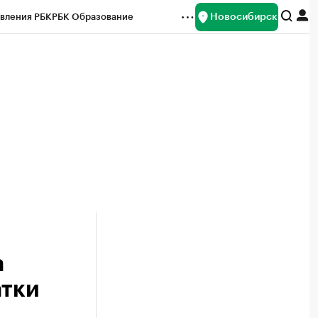
Новосибирск
вления РБК
РБК Образование
редитные рейтинги
Франшизы
Газета
ок наличной валюты
а
атки