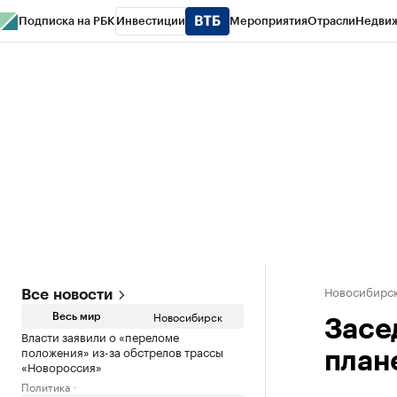
Подписка на РБК
Инвестиции
Мероприятия
Отрасли
Недви
РБК Курсы
РБК Life
Тренды
Визионеры
Национальные проекты
Горо
Спецпроекты СПб
Конференции СПб
Спецпроекты
Проверка конт
Новосибирс
Все новости
Новосибирск
Весь мир
Засе
Власти заявили о «переломе
положения» из-за обстрелов трассы
план
«Новороссия»
Политика