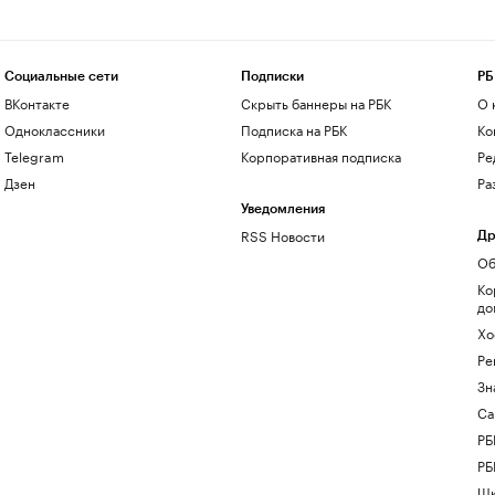
Социальные сети
Подписки
РБ
ВКонтакте
Скрыть баннеры на РБК
О 
Одноклассники
Подписка на РБК
Ко
Telegram
Корпоративная подписка
Ре
Дзен
Ра
Уведомления
RSS Новости
Др
Об
Ко
до
Хо
Ре
Зн
Са
РБ
РБ
Шк