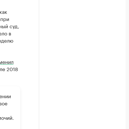
как
 при
ный суд,
ело в
еделю
менил
ле 2018
ении
вое
мочий.