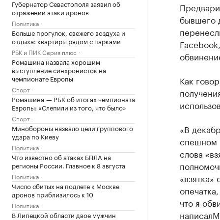
Губернатор Севастополя заявил об
Предвари
отражении атаки дронов
бывшего 
Политика
перенесли
Больше прогулок, свежего воздуха и
отдыха: квартиры рядом с парками
Facebook,
РБК и ПИК Серия плюс
обвинени
Ромашина назвала хорошим
выступление синхронисток на
чемпионате Европы
Как говор
Спорт
получения
Ромашина — РБК об итогах чемпионата
использо
Европы: «Слепили из того, что было»
Спорт
«В декабр
Минобороны назвало цели группового
удара по Киеву
спешном 
Политика
слова «вз
Что известно об атаках БПЛА на
полномочи
регионы России. Главное к 8 августа
Политика
«взятка» 
Число сбитых на подлете к Москве
опечатка,
дронов приблизилось к 10
что я обв
Политика
написал
М
В Липецкой области двое мужчин