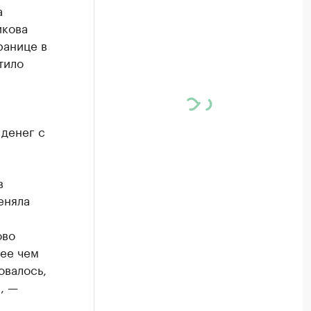
а
икова
ранице в
тило
 денег с
в
еняла
ово
лее чем
овалось,
, —