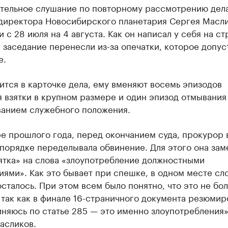
тельное слушание по повторному рассмотрению дел
директора Новосибирского планетария Сергея Масл
 с 28 июля на 4 августа. Как он написал у себя на ст
 заседание перенесли из-за опечатки, которое допус
е.
ится в карточке дела, ему вменяют восемь эпизодов
 взятки в крупном размере и один эпизод отмывания
ванием служебного положения.
е прошлого года, перед окончанием суда, прокурор 
порядке переделывала обвинение. Для этого она зам
ятка» на слова «злоупотребление должностными
ями». Как это бывает при спешке, в одном месте сл
осталось. При этом всем было понятно, что это не бо
 так как в финале 16-страничного документа резюмир
иняюсь по статье 285 — это именно злоупотребления»
асликов
.