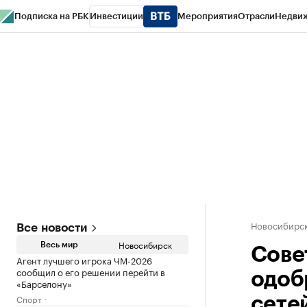
Подписка на РБК
Инвестиции
Мероприятия
Отрасли
Недви
РБК Курсы
РБК Life
Тренды
Визионеры
Национальные проекты
Горо
Спецпроекты СПб
Конференции СПб
Спецпроекты
Проверка конт
Новосибирс
Все новости
Новосибирск
Весь мир
Сове
Агент лучшего игрока ЧМ-2026
сообщил о его решении перейти в
одоб
«Барселону»
Спорт
сете