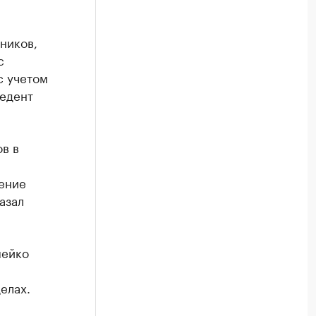
ников,
с
с учетом
едент
в в
шение
азал
мейко
елах.