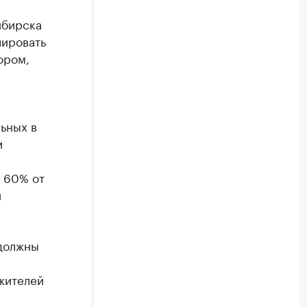
ибирска
лировать
ором,
ьных в
и
. 60% от
и
 должны
 жителей