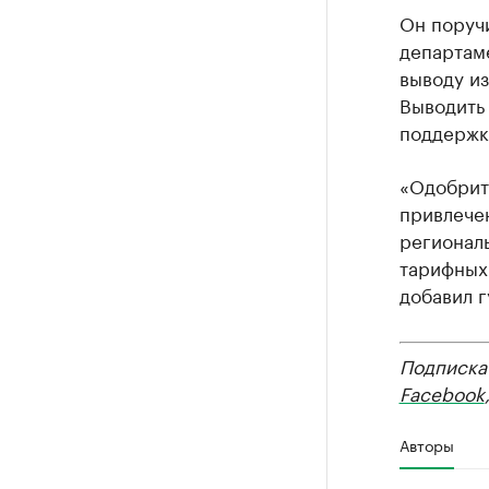
Он поруч
департам
выводу и
Выводить 
поддержки
«Одобрит
привлече
регионал
тарифных 
добавил г
Подписка
Facebook
Авторы