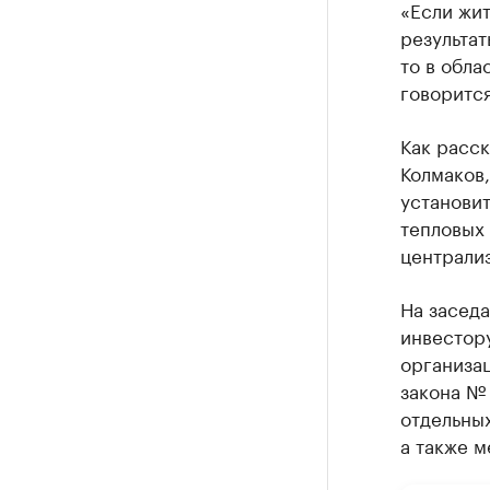
«Если жи
результа
то в обла
говоритс
Как расс
Колмаков,
установи
тепловых 
централи
На засед
инвестору
организа
закона №
отдельны
а также м