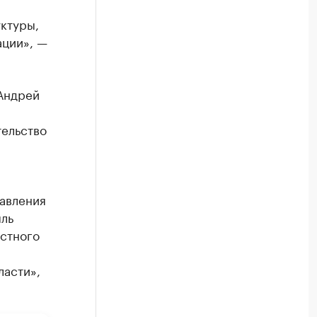
ктуры,
ации», —
Андрей
тельство
авления
ыль
стного
ласти»,