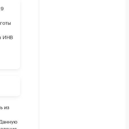
19
ьготы
ы ИНВ
ь из
 Данную
ослания