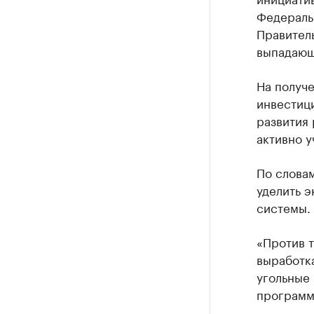
Федераль
Правител
выпадающ
На получ
инвестиц
развития
активно у
По слова
уделить 
системы.
«Против 
выработка
угольные 
программы