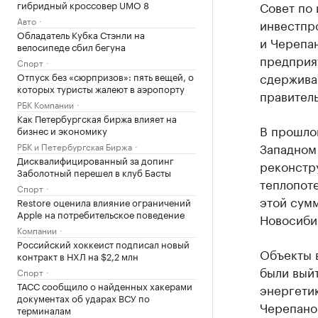
Совет по
гибридный кроссовер UMO 8
Авто
инвестпр
Обладатель Кубка Стэнли на
и Черепа
велосипеде сбил бегуна
предприят
Спорт
сдержива
Отпуск без «сюрпризов»: пять вещей, о
которых туристы жалеют в аэропорту
правитель
РБК Компании
Как Петербургская биржа влияет на
В прошлом
бизнес и экономику
Западном 
РБК и Петербургская Биржа
Дисквалифицированный за допинг
реконстр
Заболотный перешел в клуб Басты
теплопоте
Спорт
этой сум
Restore оценила влияние ограничений
Apple на потребительское поведение
Новосибир
Компании
Российский хоккеист подписал новый
Объекты в
контракт в НХЛ на $2,2 млн
были вый
Спорт
ТАСС сообщило о найденных хакерами
энергетик
документах об ударах ВСУ по
Черепанов
терминалам