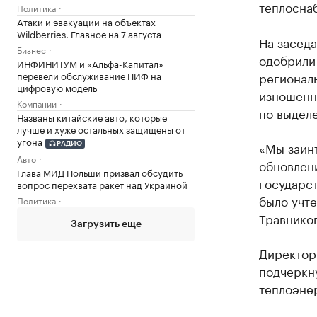
теплосна
Политика
Атаки и эвакуации на объектах
Wildberries. Главное на 7 августа
На заседа
Бизнес
одобрили
ИНФИНИТУМ и «Альфа-Капитал»
региональ
перевели обслуживание ПИФ на
цифровую модель
изношенн
Компании
по выделе
Названы китайские авто, которые
лучше и хуже остальных защищены от
угона
«Мы заинт
РАДИО
Авто
обновлен
Глава МИД Польши призвал обсудить
государст
вопрос перехвата ракет над Украиной
было учте
Политика
Травников
Загрузить еще
Директор
подчеркну
теплоэне