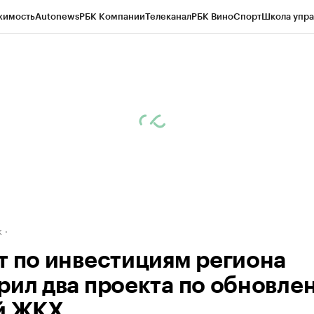
жимость
Autonews
РБК Компании
Телеканал
РБК Вино
Спорт
Школа упра
д
Стиль
Крипто
РБК Бизнес-среда
Дискуссионный клуб
Исследования
К
рагентов
Политика
Экономика
Бизнес
Технологии и медиа
Финансы
Рын
к
т по инвестициям региона
рил два проекта по обновле
й ЖКХ