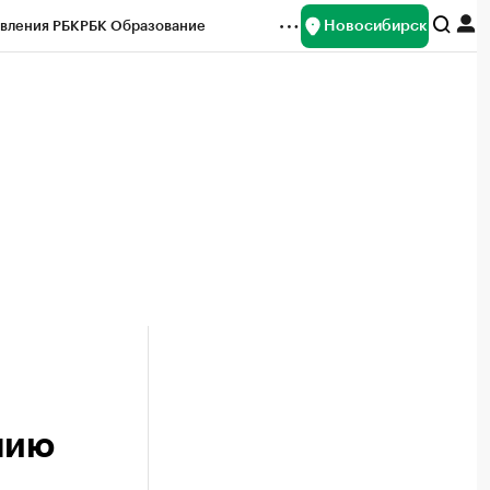
Новосибирск
вления РБК
РБК Образование
редитные рейтинги
Франшизы
Газета
ок наличной валюты
нию