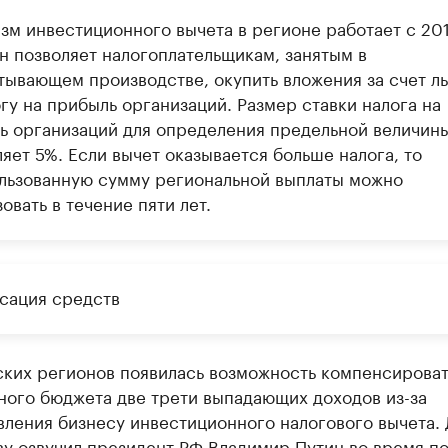
зм инвестиционного вычета в регионе работает с 20
Он позволяет налогоплательщикам, занятым в
тывающем производстве, окупить вложения за счет л
гу на прибыль организаций. Размер ставки налога на
ь организаций для определения предельной величин
яет 5%. Если вычет оказывается больше налога, то
льзованную сумму региональной выплаты можно
овать в течение пяти лет.
сация средств
ских регионов появилась возможность компенсироват
ного бюджета две трети выпадающих доходов из-за
вления бизнесу инвестиционного налогового вычета.
ву озвучил президент РФ Владимир Путин во время п