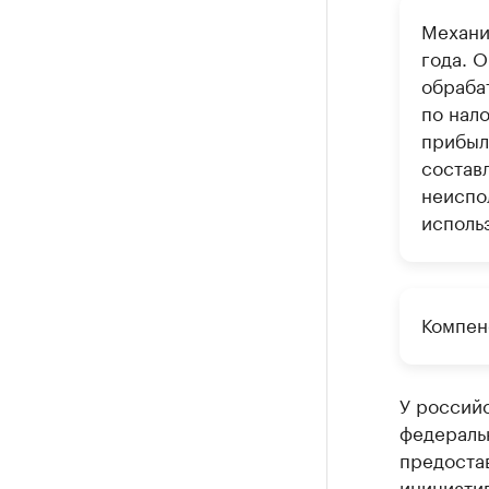
Механи
года. 
обраба
по нало
прибыл
составл
неиспо
использ
Компен
У россий
федераль
предоста
инициати