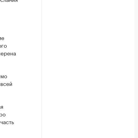
ие
ого
мерена
имо
 всей
ая
ро
часть