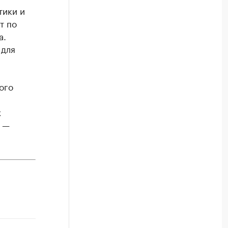
тики и
т по
а.
 для
ого
х
, —