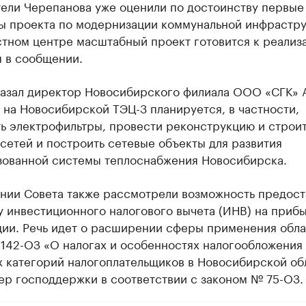
тели Черепанова уже оценили по достоинству первые
ты проекта по модернизации коммунальной инфрастру
стном центре масштабный проект готовится к реализ
я в сообщении.
казал директор Новосибирского филиала ООО «СГК» 
 на Новосибирской ТЭЦ-3 планируется, в частности,
ть электрофильтры, провести реконструкцию и строи
сетей и построить сетевые объекты для развития
зованной системы теплоснабжения Новосибирска.
ании Совета также рассмотрели возможность предост
 инвестиционного налогового вычета (ИНВ) на приб
ции. Речь идет о расширении сферы применения обла
 142-ОЗ «О налогах и особенностях налогообложения
х категорий налогоплательщиков в Новосибирской об
ер господдержки в соответствии с законом № 75-ОЗ.