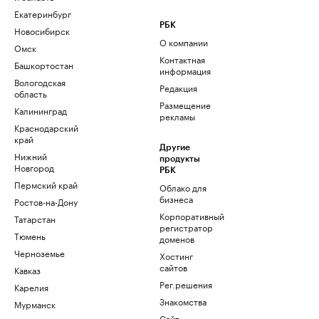
Екатеринбург
РБК
Новосибирск
О компании
Омск
Контактная
Башкортостан
информация
Вологодская
Редакция
область
Размещение
Калининград
рекламы
Краснодарский
край
Другие
Нижний
продукты
Новгород
РБК
Пермский край
Облако для
бизнеса
Ростов-на-Дону
Корпоративный
Татарстан
регистратор
Тюмень
доменов
Черноземье
Хостинг
сайтов
Кавказ
Рег.решения
Карелия
Знакомства
Мурманск
Сайт