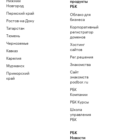
Нижний
продукты
Новгород
РБК
Пермский край
Облако для
бизнеса
Ростов-на-Дону
Корпоративный
Татарстан
регистратор
Тюмень
доменов
Черноземье
Хостинг
сайтов
Кавказ
Рег.решения
Карелия
Знакомства
Мурманск
Сайт
Приморский
знакомств
край
podbor.ru
РБК
Компании
РБК Курсы
Школа
управления
РБК
РБК
Новости