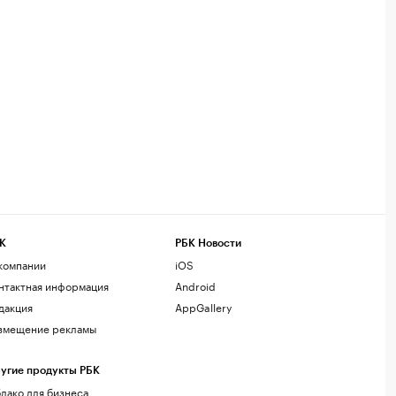
К
РБК Новости
компании
iOS
нтактная информация
Android
дакция
AppGallery
змещение рекламы
угие продукты РБК
лако для бизнеса