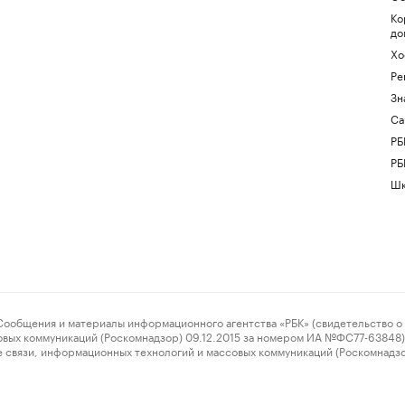
Ко
до
Хо
Ре
Зн
Са
РБ
РБ
Шк
ения и материалы информационного агентства «РБК» (свидетельство о 
овых коммуникаций (Роскомнадзор) 09.12.2015 за номером ИА №ФС77-63848) 
 связи, информационных технологий и массовых коммуникаций (Роскомнадз