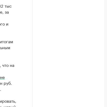
82 тыс
е, за
го и
 итогам
льным
 что на
оне
н руб.
.
ировать,
ть новый