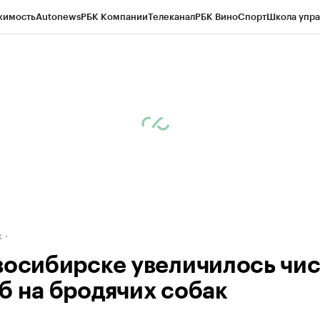
жимость
Autonews
РБК Компании
Телеканал
РБК Вино
Спорт
Школа упра
д
Стиль
Крипто
РБК Бизнес-среда
Дискуссионный клуб
Исследования
К
рагентов
Политика
Экономика
Бизнес
Технологии и медиа
Финансы
Рын
к
восибирске увеличилось чи
б на бродячих собак