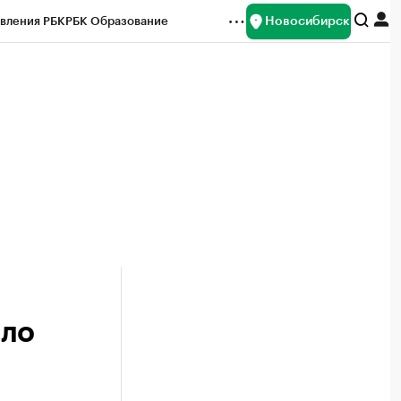
Новосибирск
вления РБК
РБК Образование
редитные рейтинги
Франшизы
Газета
ок наличной валюты
сло