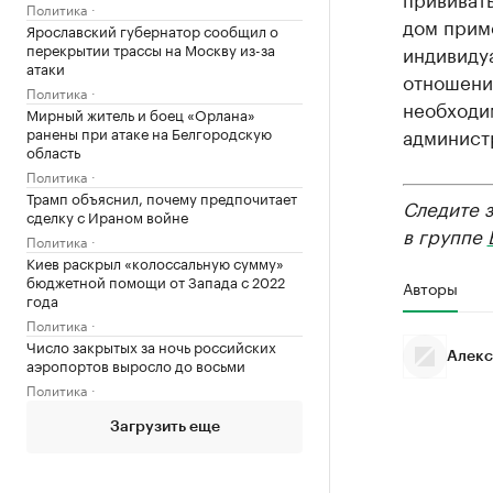
Политика
дом приме
Ярославский губернатор сообщил о
перекрытии трассы на Москву из-за
индивиду
атаки
отношени
Политика
необходи
Мирный житель и боец «Орлана»
ранены при атаке на Белгородскую
админист
область
Политика
Трамп объяснил, почему предпочитает
Следите 
сделку с Ираном войне
в группе
Политика
Киев раскрыл «колоссальную сумму»
бюджетной помощи от Запада с 2022
Авторы
года
Политика
Число закрытых за ночь российских
Алекс
аэропортов выросло до восьми
Политика
Загрузить еще