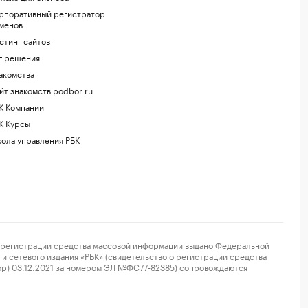
рпоративный регистратор
менов
стинг сайтов
г.решения
акомства
йт знакомств podbor.ru
К Компании
К Курсы
ола управления РБК
регистрации средства массовой информации выдано Федеральной
и сетевого издания «РБК» (свидетельство о регистрации средства
ор) 03.12.2021 за номером ЭЛ №ФС77-82385) сопровождаются