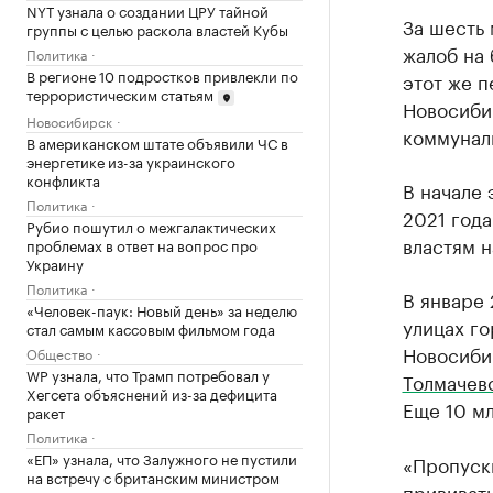
NYT узнала о создании ЦРУ тайной
За шесть 
группы с целью раскола властей Кубы
жалоб на 
Политика
В регионе 10 подростков привлекли по
этот же п
террористическим статьям
Новосиби
Новосибирск
коммунал
В американском штате объявили ЧС в
энергетике из-за украинского
конфликта
В начале 
Политика
2021 год
Рубио пошутил о межгалактических
властям н
проблемах в ответ на вопрос про
Украину
Политика
В январе 
«Человек-паук: Новый день» за неделю
улицах г
стал самым кассовым фильмом года
Новосиби
Общество
WP узнала, что Трамп потребовал у
Толмачев
Хегсета объяснений из-за дефицита
Еще 10 мл
ракет
Политика
«ЕП» узнала, что Залужного не пустили
«Пропускн
на встречу с британским министром
прививать