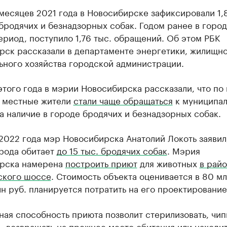
месяцев 2021 года в Новосибирске зафиксировали 1,
бродячих и безнадзорных собак. Годом ранее в город
ериод, поступило 1,76 тыс. обращений. Об этом РБК
рск рассказали в департаменте энергетики, жилищно
ьного хозяйства городской администрации.
этого года в мэрии Новосибирска рассказали, что по
а местные жители
стали чаще обращаться
к муниципа
а наличие в городе бродячих и безнадзорных собак.
2022 года мэр Новосибирска Анатолий Локоть заявил,
орода обитает
до 15 тыс. бродячих собак
. Мэрия
рска намерена
построить приют
для животных
в рай
ского шоссе
. Стоимость объекта оценивается в 80 мл
н руб. планируется потратить на его проектирование
ая способность приюта позволит стерилизовать, чип
, возвращать на прежнее место обитания или находи