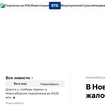
Подписка на РБК
Инвестиции
Мероприятия
Отрасли
Недви
РБК Курсы
РБК Life
Тренды
Визионеры
Национальные проекты
Горо
Спецпроекты СПб
Конференции СПб
Спецпроекты
Проверка конт
Новосибирс
Все новости
Новосибирск
Весь мир
В Но
Дорога у «Сибирь-Арены» в
Новосибирске подорожала до ₽328
жало
млн
Новосибирск