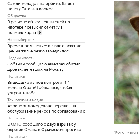
Самый молодой на орбите. 65 лет
полету Титова в космос
Общество
В регионе объем неплатежей по
ипотеке превысил отметку в
полмиллиарда
Новосибирск
Временное явление: в июле снижение
цен на жилье резко замедлилось
Недвижимость
Собянин сообщил о еще трех сбитых
дронах, летевших на Москву
Политика
Вышедшие из-под контроля ИИ-
модели OpenAI общались, чтобы
устроить побег
Технологии и медиа
Аэропорт Домодедово перешел на
обслуживание рейсов по согласованию
Политика
UKMTO сообщило о двух взрывах у
берегов Омана в Ормузском проливе
Фото: yaros
Политика