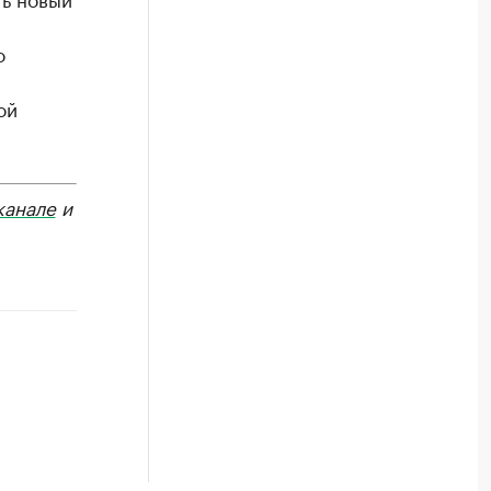
о
ой
канале
и