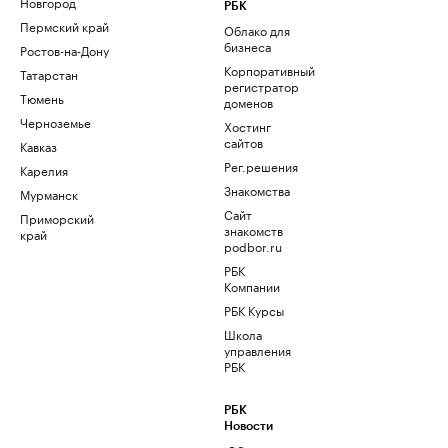
Новгород
РБК
Пермский край
Облако для
бизнеса
Ростов-на-Дону
Корпоративный
Татарстан
регистратор
Тюмень
доменов
Черноземье
Хостинг
сайтов
Кавказ
Рег.решения
Карелия
Знакомства
Мурманск
Сайт
Приморский
знакомств
край
podbor.ru
РБК
Компании
РБК Курсы
Школа
управления
РБК
РБК
Новости