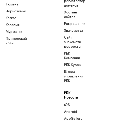
регистратор
Тюмень
доменов
Черноземье
Хостинг
сайтов
Кавказ
Рег.решения
Карелия
Знакомства
Мурманск
Сайт
Приморский
знакомств
край
podbor.ru
РБК
Компании
РБК Курсы
Школа
управления
РБК
РБК
Новости
iOS
Android
AppGallery