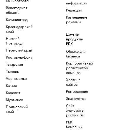
Башкортостан
информация
Вологодская
Редакция
область
Размещение
Калининград
рекламы
Краснодарский
край
Другие
Нижний
продукты
Новгород
РБК
Пермский край
Облако для
бизнеса
Ростов-на-Дону
Корпоративный
Татарстан
регистратор
Тюмень
доменов
Черноземье
Хостинг
сайтов
Кавказ
Рег.решения
Карелия
Знакомства
Мурманск
Сайт
Приморский
знакомств
край
podbor.ru
РБК
Компании