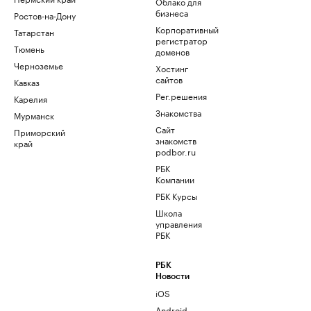
Облако для
бизнеса
Ростов-на-Дону
Корпоративный
Татарстан
регистратор
Тюмень
доменов
Черноземье
Хостинг
сайтов
Кавказ
Рег.решения
Карелия
Знакомства
Мурманск
Сайт
Приморский
знакомств
край
podbor.ru
РБК
Компании
РБК Курсы
Школа
управления
РБК
РБК
Новости
iOS
Android