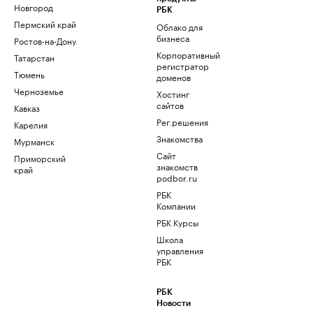
Новгород
РБК
Пермский край
Облако для
бизнеса
Ростов-на-Дону
Корпоративный
Татарстан
регистратор
Тюмень
доменов
Черноземье
Хостинг
сайтов
Кавказ
Рег.решения
Карелия
Знакомства
Мурманск
Сайт
Приморский
знакомств
край
podbor.ru
РБК
Компании
РБК Курсы
Школа
управления
РБК
РБК
Новости