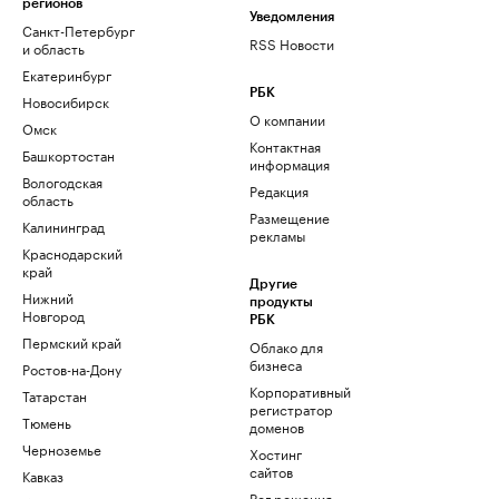
регионов
Уведомления
Санкт-Петербург
RSS Новости
и область
Екатеринбург
РБК
Новосибирск
О компании
Омск
Контактная
Башкортостан
информация
Вологодская
Редакция
область
Размещение
Калининград
рекламы
Краснодарский
край
Другие
Нижний
продукты
Новгород
РБК
Пермский край
Облако для
бизнеса
Ростов-на-Дону
Корпоративный
Татарстан
регистратор
Тюмень
доменов
Черноземье
Хостинг
сайтов
Кавказ
Рег.решения