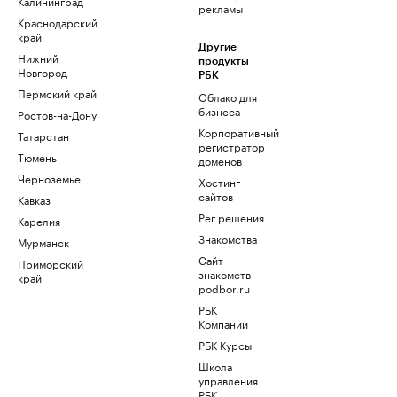
Калининград
рекламы
Краснодарский
край
Другие
Нижний
продукты
Новгород
РБК
Пермский край
Облако для
бизнеса
Ростов-на-Дону
Корпоративный
Татарстан
регистратор
Тюмень
доменов
Черноземье
Хостинг
сайтов
Кавказ
Рег.решения
Карелия
Знакомства
Мурманск
Сайт
Приморский
знакомств
край
podbor.ru
РБК
Компании
РБК Курсы
Школа
управления
РБК