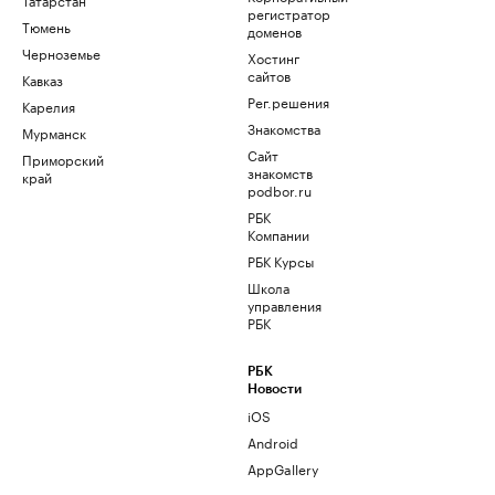
регистратор
Тюмень
доменов
Черноземье
Хостинг
сайтов
Кавказ
Рег.решения
Карелия
Знакомства
Мурманск
Сайт
Приморский
знакомств
край
podbor.ru
РБК
Компании
РБК Курсы
Школа
управления
РБК
РБК
Новости
iOS
Android
AppGallery