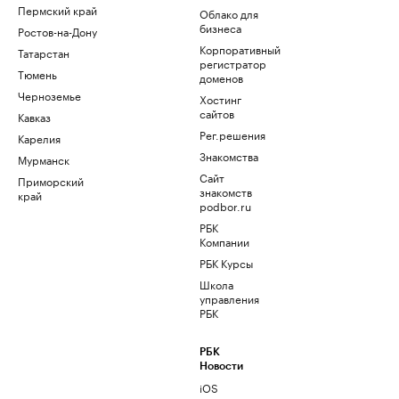
Пермский край
Облако для
бизнеса
Ростов-на-Дону
Корпоративный
Татарстан
регистратор
Тюмень
доменов
Черноземье
Хостинг
сайтов
Кавказ
Рег.решения
Карелия
Знакомства
Мурманск
Сайт
Приморский
знакомств
край
podbor.ru
РБК
Компании
РБК Курсы
Школа
управления
РБК
РБК
Новости
iOS