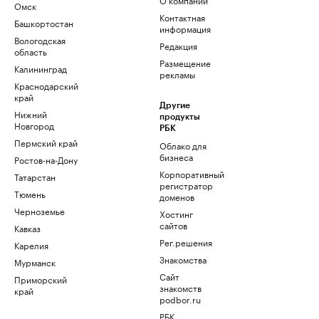
Омск
Контактная
Башкортостан
информация
Вологодская
Редакция
область
Размещение
Калининград
рекламы
Краснодарский
край
Другие
Нижний
продукты
Новгород
РБК
Пермский край
Облако для
бизнеса
Ростов-на-Дону
Корпоративный
Татарстан
регистратор
Тюмень
доменов
Черноземье
Хостинг
сайтов
Кавказ
Рег.решения
Карелия
Знакомства
Мурманск
Сайт
Приморский
знакомств
край
podbor.ru
РБК