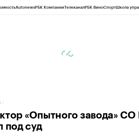
жимость
Autonews
РБК Компании
Телеканал
РБК Вино
Спорт
Школа упра
д
Стиль
Крипто
РБК Бизнес-среда
Дискуссионный клуб
Исследования
К
рагентов
Политика
Экономика
Бизнес
Технологии и медиа
Финансы
Рын
к
ктор «Опытного завода» СО
л под суд