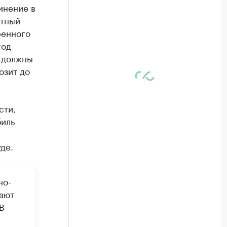
инение в
ытный
ренного
год
 должны
озит до
сти,
биль
де.
но-
ают
В