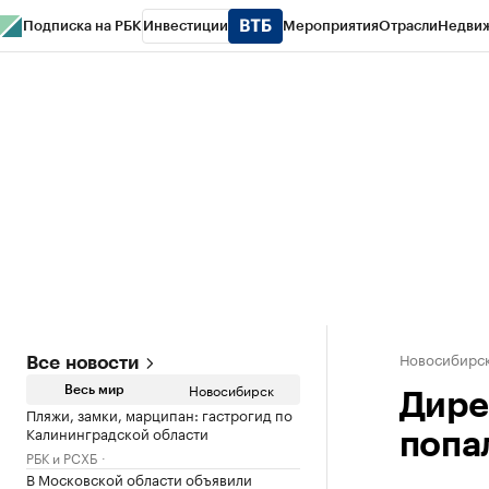
Подписка на РБК
Инвестиции
Мероприятия
Отрасли
Недви
РБК Курсы
РБК Life
Тренды
Визионеры
Национальные проекты
Горо
Спецпроекты СПб
Конференции СПб
Спецпроекты
Проверка конт
Новосибирс
Все новости
Новосибирск
Весь мир
Дире
Пляжи, замки, марципан: гастрогид по
Калининградской области
попа
РБК и РСХБ
В Московской области объявили