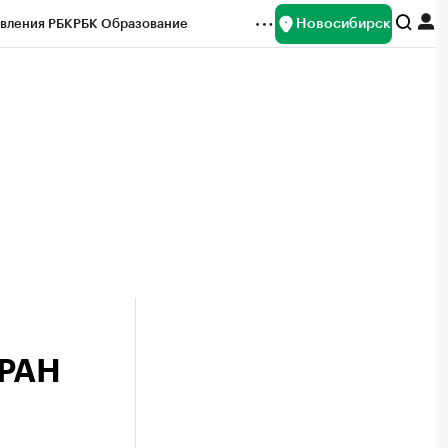
Новосибирск
вления РБК
РБК Образование
редитные рейтинги
Франшизы
Газета
ок наличной валюты
 РАН