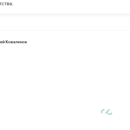
тства.
ей Коваленок