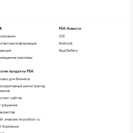
К
РБК Новости
компании
iOS
нтактная информация
Android
дакция
AppGallery
змещение рекламы
угие продукты РБК
лако для бизнеса
рпоративный регистратор
менов
стинг сайтов
г.решения
акомства
йт знакомств podbor.ru
К Компании
К Курсы