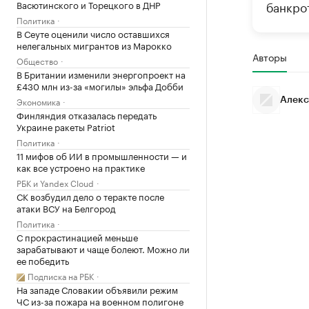
Васютинского и Торецкого в ДНР
банкро
Политика
В Сеуте оценили число оставшихся
нелегальных мигрантов из Марокко
Авторы
Общество
В Британии изменили энергопроект на
£430 млн из-за «могилы» эльфа Добби
Экономика
Алекс
Финляндия отказалась передать
Украине ракеты Patriot
Политика
11 мифов об ИИ в промышленности — и
как все устроено на практике
РБК и Yandex Cloud
СК возбудил дело о теракте после
атаки ВСУ на Белгород
Политика
С прокрастинацией меньше
зарабатывают и чаще болеют. Можно ли
ее победить
Подписка на РБК
На западе Словакии объявили режим
ЧС из-за пожара на военном полигоне