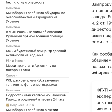
беспилотную опасность
Зампроку
Политика
отношени
Минобороны сообщило об ударах по
завод». 
энергообъектам и аэродрому на
Украине
ч. 2 ст. 
Политика
директор
В МИД России заявили об оказании
были пок
Румынией прямой военной помощи
Украине
семи лет
Политика
Каким будет новый эпицентр деловой
Как сооб
активности на Ходынке
обвиняемы
РБК и Stone
Месси прилетел в Аргентину на
наложен 
похороны отца
избиралас
Спорт
WSJ раскрыла, чем Куба заменяет
топливо на фоне энергокризиса
ФГУП «
Политика
Подросток стал жертвой мошенников.
экспер
План для родителей в первые 24 часа
опытны
Подписка на РБК
июне э
Минобороны сообщило о взятии