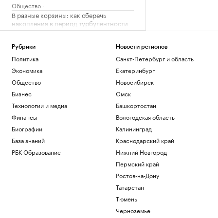
Общество
В разные корзины: как сберечь
накопления в период турбулентности
РБК и Сбер
В Белгороде повреждены около 30
Рубрики
Новости регионов
многоэтажек после ночной атаки
Политика
Санкт-Петербург и область
дронов
Экономика
Екатеринбург
Политика
Как за 6 недель настроить свой мозг на
Общество
Новосибирск
жизнь мечты — идеи нейрохирурга
Бизнес
Омск
Подписка на РБК
Технологии и медиа
Башкортостан
Рейс S7 Хабаровск — Новосибирск
Финансы
Вологодская область
утром экстренно сел в Братске
Биографии
Калининград
Новосибирск
База знаний
Краснодарский край
Загрузить еще
РБК Образование
Нижний Новгород
Пермский край
Ростов-на-Дону
Татарстан
Тюмень
Черноземье