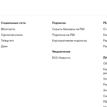
Социальные сети
Подписки
РБ
ВКонтакте
Скрыть баннеры на РБК
О 
Одноклассники
Подписка на РБК
Ко
Telegram
Корпоративная подписка
Ре
Дзен
Ра
Уведомления
RSS Новости
Др
Об
Ко
до
Хо
Ре
Зн
Са
РБ
РБ