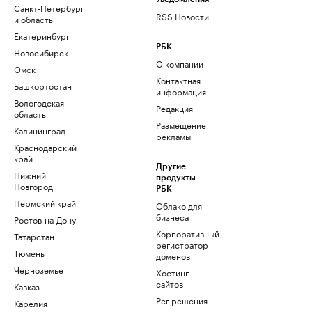
Санкт-Петербург
RSS Новости
и область
Екатеринбург
РБК
Новосибирск
О компании
Омск
Контактная
Башкортостан
информация
Вологодская
Редакция
область
Размещение
Калининград
рекламы
Краснодарский
край
Другие
Нижний
продукты
Новгород
РБК
Пермский край
Облако для
бизнеса
Ростов-на-Дону
Корпоративный
Татарстан
регистратор
Тюмень
доменов
Черноземье
Хостинг
сайтов
Кавказ
Рег.решения
Карелия