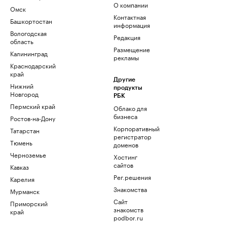
О компании
Омск
Контактная
Башкортостан
информация
Вологодская
Редакция
область
Размещение
Калининград
рекламы
Краснодарский
край
Другие
Нижний
продукты
Новгород
РБК
Пермский край
Облако для
бизнеса
Ростов-на-Дону
Корпоративный
Татарстан
регистратор
Тюмень
доменов
Черноземье
Хостинг
сайтов
Кавказ
Рег.решения
Карелия
Знакомства
Мурманск
Сайт
Приморский
знакомств
край
podbor.ru