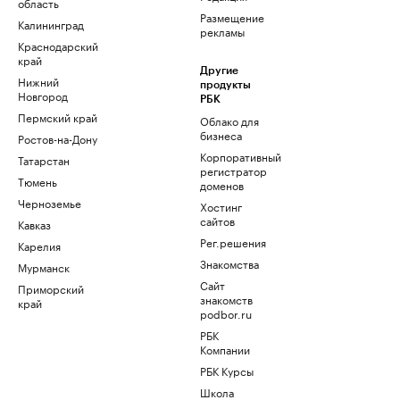
область
Размещение
Калининград
рекламы
Краснодарский
край
Другие
Нижний
продукты
Новгород
РБК
Пермский край
Облако для
бизнеса
Ростов-на-Дону
Корпоративный
Татарстан
регистратор
Тюмень
доменов
Черноземье
Хостинг
сайтов
Кавказ
Рег.решения
Карелия
Знакомства
Мурманск
Сайт
Приморский
знакомств
край
podbor.ru
РБК
Компании
РБК Курсы
Школа