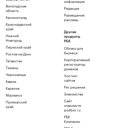
информация
Вологодская
Редакция
область
Размещение
Калининград
рекламы
Краснодарский
край
Другие
Нижний
продукты
Новгород
РБК
Пермский край
Облако для
бизнеса
Ростов-на-Дону
Корпоративный
Татарстан
регистратор
Тюмень
доменов
Черноземье
Хостинг
сайтов
Кавказ
Рег.решения
Карелия
Знакомства
Мурманск
Сайт
Приморский
знакомств
край
podbor.ru
РБК
Компании
РБК Курсы