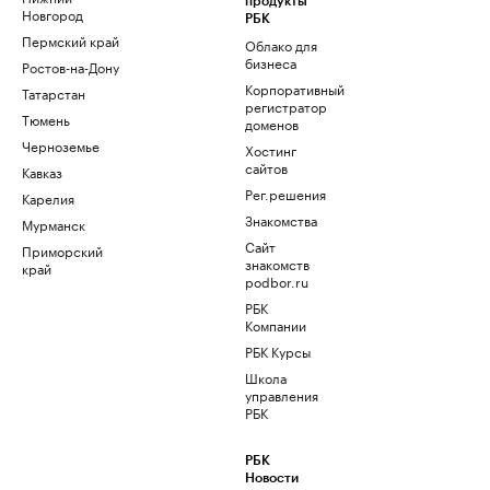
продукты
Новгород
РБК
Пермский край
Облако для
бизнеса
Ростов-на-Дону
Корпоративный
Татарстан
регистратор
Тюмень
доменов
Черноземье
Хостинг
сайтов
Кавказ
Рег.решения
Карелия
Знакомства
Мурманск
Сайт
Приморский
знакомств
край
podbor.ru
РБК
Компании
РБК Курсы
Школа
управления
РБК
РБК
Новости